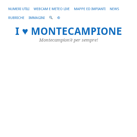
NUMERI UTILI
WEBCAM E METEO LIVE
MAPPE ED IMPIANTI
NEWS
RUBRICHE
IMMAGINI
©
I ♥ MONTECAMPIONE
AR
TA
Montecampion'è per sempre!
P
DI
L
Br
–
As
m
ai
tu
Se
am
in
tr