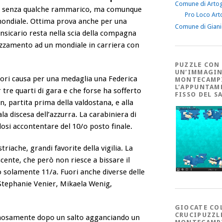
Comune di Arto
 non senza qualche rammarico, ma comunque
Pro Loco Art
 mondiale. Ottima prova anche per una
Comune di Gian
nsicario resta nella scia della compagna
azzamento ad un mondiale in carriera con
PUZZLE CON
UN’IMMAGIN
uori causa per una medaglia una Federica
MONTECAMP
L’APPUNTAM
 tre quarti di gara e che forse ha sofferto
FISSO DEL S
n, partita prima della valdostana, e alla
a discesa dell’azzurra. La carabiniera di
dosi accontentare del 10/o posto finale.
riache, grandi favorite della vigilia. La
ente, che però non riesce a bissare il
o solamente 11/a. Fuori anche diverse delle
Stephanie Venier, Mikaela Wenig,
GIOCATE CO
CRUCIPUZZL
nosamente dopo un salto agganciando un