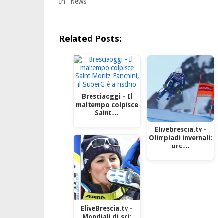
In "News"
Related Posts:
Bresciaoggi - Il
maltempo colpisce
Saint…
Elivebrescia.tv -
Olimpiadi invernali:
oro…
EliveBrescia.tv -
Mondiali di sci: