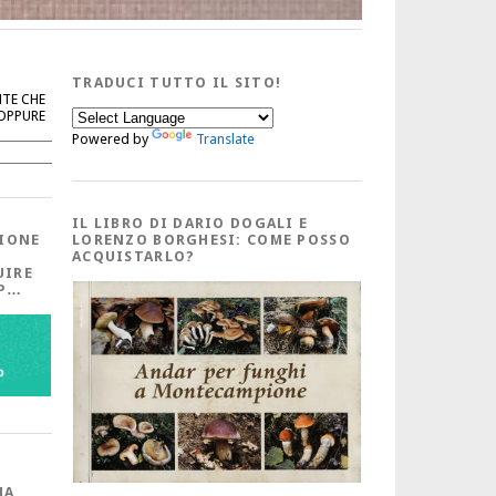
TRADUCI TUTTO IL SITO!
NTE CHE
 OPPURE
Powered by
Translate
Cerca
IL LIBRO DI DARIO DOGALI E
IONE
LORENZO BORGHESI: COME POSSO
ACQUISTARLO?
UIRE
PP…
MA,