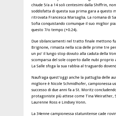
chiude 5/a a 14 soli centesimi dalla Shiffrin,
soddisfatta di questa sua prima gara a questo
ritrovata Francesca Marsaglia. La romana di Sa
Sofia conquistando comunque il suo miglior pi
questo 7/o tempo (+0.24).
Due sbilanciamenti nel tratto finale mettono f
Brignone, rimasta nella scia delle prime tre per
un po’ il lungo stop dovuto alla caduta della Von
scomparsa del sole coperto dalle nubi proprio al
La Salle sfoga la sua rabbia al traguardo doven
Naufraga quest’oggi anche la pattuglia delle aust
migliore è Nicole Schmidhofer, campionessa usc
successo di due anni fa a St. Moritz concludend
protagoniste più attese come Tina Weirather, 
Laurenne Ross e Lindsey Vonn.
La 34enne campionessa statunitense cade rovi