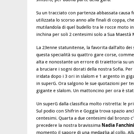
Su un tracciato con partenza abbassata causa for
utilizzata lo scorso anno alle finali di coppa, ch
mutilandola di quel budello tra le rocce moto i
inchina per soli 2 centesimi solo a Sua Maestà M
La 23enne statunitense, la favorita dall’alto dei 
questa specialità su quattro gare corse, comme
alta e nonostante un errore di traiettoria su una
a bruciare i sogni dorati della nostra Sofia. Per
iridata dopo i 3 ori in slalom e 1 argento in gi
in superG. Ora salgono le sue quotazioni per te
gigante e slalom. Un mattoncino per ora è sta
Un superG dalla classifica molto ristretta: le p
Sul podio con Shifrin e Goggia trova spazio anch
centesimi. Quarta a due centesimi dal bronzo c
precedere la nostra bravissima
Nadia Fanchini
momento il sapore di una medaglia al collo. Alla