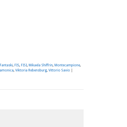
m
sApp
dividi
Fantaski
,
FIS
,
FISI
,
Mikaela Shiffrin
,
Montecampione
,
camonica
,
Viktoria Rebensburg
,
Vittorio Savio
|