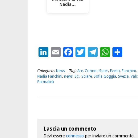
Nadia…
LinkedIn
Email
Facebook
Twitter
Telegra
What
Con
Categorie:
News
| Tag:
Are
,
Corinne Suter
,
Eventi
,
Fanchini
,
Nadia Fanchini
,
news
,
Sci
,
Sciare
,
Sofia Goggia
,
Svezia
,
Val
Permalink
Lascia un commento
Devi essere
connesso
per inviare un commento.