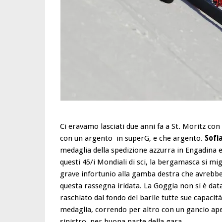
Ci eravamo lasciati due anni fa a St. Moritz con
con un argento in superG, e che argento.
Sofi
medaglia della spedizione azzurra in Engadina e 
questi 45/i Mondiali di sci, la bergamasca si mi
grave infortunio alla gamba destra che avrebbe
questa rassegna iridata. La Goggia non si è data 
raschiato dal fondo del barile tutte sue capacit
medaglia, correndo per altro con un gancio aper
sinistro, per buona parte della gara.