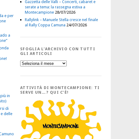
Gazzetta delle Valli – Concerti, cabaret e
serate a tema: la rassegna estiva a
Montecampione
28/07/2026
da e per
Rallylink – Manuele Stella cresce nel finale
one
al Rally Coppa Camuna
24/07/2026
vado a
one”
econda
SFOGLIA L’ARCHIVIO CON TUTTI
GLI ARTICOLI
one!
Sfoglia
l’Archivio
con
tutti
gli
Articoli
ATTIVITÀ DI MONTECAMPIONE: TI
SERVE UN…? QUI C’È!
più in
ito)
rsi di
e delle
 Camuno