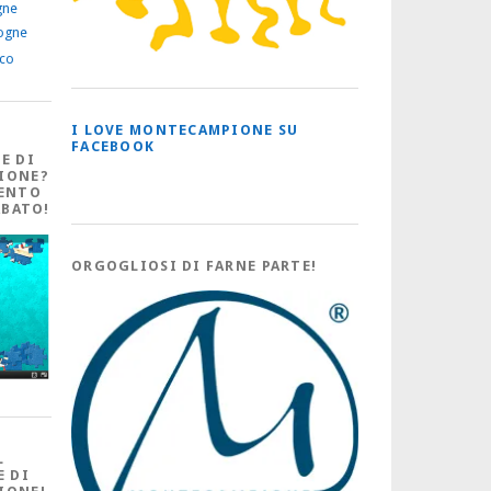
gne
ogne
ico
I LOVE MONTECAMPIONE SU
FACEBOOK
E DI
IONE?
ENTO
ABATO!
ORGOGLIOSI DI FARNE PARTE!
L
E DI