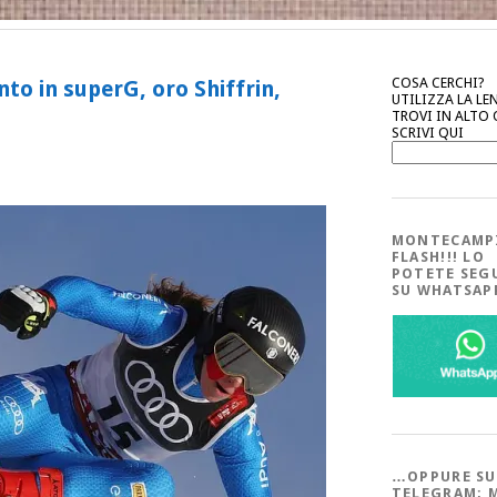
COSA CERCHI?
nto in superG, oro Shiffrin,
UTILIZZA LA LE
TROVI IN ALTO
SCRIVI QUI
MONTECAMP
FLASH!!! LO
POTETE SEG
SU WHATSA
…OPPURE SU
TELEGRAM; 