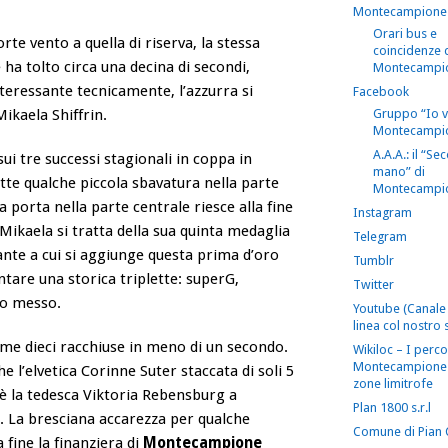
Montecampione
Orari bus e
te vento a quella di riserva, la stessa
coincidenze 
e ha tolto circa una decina di secondi,
Montecampi
nteressante tecnicamente, l’azzurra si
Facebook
ikaela Shiffrin.
Gruppo “Io 
Montecampi
A.A.A.: il “S
sui tre successi stagionali in coppa in
mano” di
tte qualche piccola sbavatura nella parte
Montecampi
 porta nella parte centrale riesce alla fine
Instagram
 Mikaela si tratta della sua quinta medaglia
Telegram
gante a cui si aggiunge questa prima d’oro
Tumblr
ntare una storica triplette: superG,
Twitter
to messo.
Youtube (Canale 
linea col nostro s
rime dieci racchiuse in meno di un secondo.
Wikiloc – I perco
Montecampione 
e l’elvetica Corinne Suter staccata di soli 5
zone limitrofe
’è la tedesca Viktoria Rebensburg a
Plan 1800 s.r.l
. La bresciana accarezza per qualche
Comune di Pian
 fine la finanziera di
Montecampione