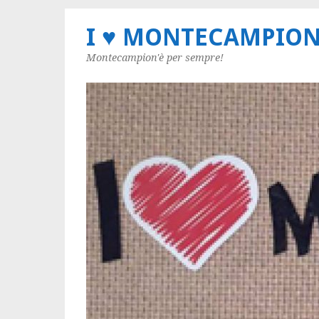
I ♥ MONTECAMPIO
Montecampion'è per sempre!