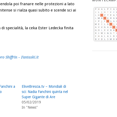
MONTECAMP
endola poi franare nelle protezioni a lato
tense si rialza quasi subito e scende sci ai
i specialità, la ceka Ester Ledecka finita
o Shiffrin – Fantaski.it
Fanchini a
EliveBrescia.tv – Mondiali di
io
sci: Nadia Fanchini quinta nel
Super Gigante di Are
05/02/2019
In "News"