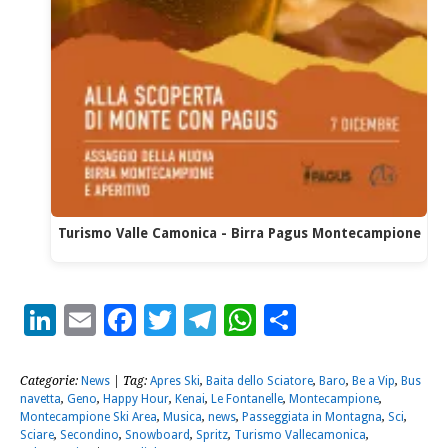
Turismo Valle Camonica - Birra Pagus Montecampione
LinkedIn
Email
Facebook
Twitter
Telegram
WhatsApp
Condividi
Categorie:
News
| Tag:
Apres Ski
,
Baita dello Sciatore
,
Baro
,
Be a Vip
,
Bus
navetta
,
Geno
,
Happy Hour
,
Kenai
,
Le Fontanelle
,
Montecampione
,
Montecampione Ski Area
,
Musica
,
news
,
Passeggiata in Montagna
,
Sci
,
Sciare
,
Secondino
,
Snowboard
,
Spritz
,
Turismo Vallecamonica
,