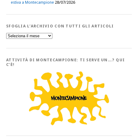
estiva a Montecampione
28/07/2026
SFOGLIA L’ARCHIVIO CON TUTTI GLI ARTICOLI
Sfoglia
l’Archivio
con
tutti
gli
Articoli
ATTIVITÀ DI MONTECAMPIONE: TI SERVE UN…? QUI
C’È!