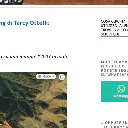
COSA CERCHI?
g di Tarcy Ottelli:
UTILIZZA LA LE
TROVI IN ALTO
SCRIVI QUI
rso su una mappa. 1200 Corniolo
MONTECAMP
FLASH!!! LO
POTETE SEG
SU WHATSA
…OPPURE SU
TELEGRAM; 