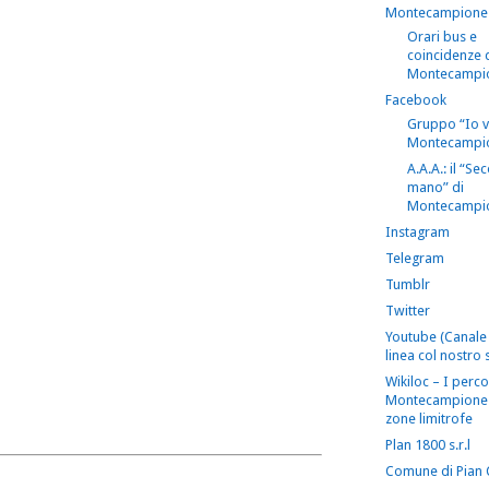
Montecampione
Orari bus e
coincidenze 
Montecampi
Facebook
Gruppo “Io 
Montecampi
A.A.A.: il “S
mano” di
Montecampi
Instagram
Telegram
Tumblr
Twitter
Youtube (Canale 
linea col nostro s
Wikiloc – I perco
Montecampione 
zone limitrofe
Plan 1800 s.r.l
Comune di Pian