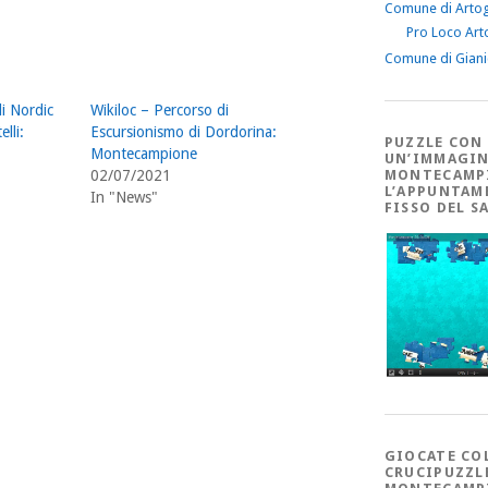
Comune di Arto
Pro Loco Art
Comune di Gian
di Nordic
Wikiloc – Percorso di
elli:
Escursionismo di Dordorina:
PUZZLE CON
Montecampione
UN’IMMAGIN
MONTECAMP
02/07/2021
L’APPUNTAM
In "News"
FISSO DEL S
GIOCATE CO
CRUCIPUZZL