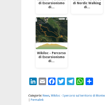
di Escursionismo
di Nordic Walking
di…
di…
Wikiloc - Percorso
di Escursionismo
di…
LinkedIn
Email
Facebook
Twitter
Telegra
What
Con
Categorie:
News
,
Wikiloc - I percorsi sul territorio di Mon
|
Permalink