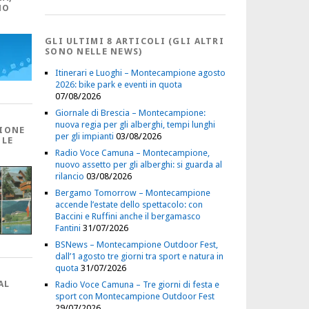
NO
GLI ULTIMI 8 ARTICOLI (GLI ALTRI
SONO NELLE NEWS)
Itinerari e Luoghi – Montecampione agosto
2026: bike park e eventi in quota
07/08/2026
Giornale di Brescia – Montecampione:
nuova regia per gli alberghi, tempi lunghi
IONE
per gli impianti
03/08/2026
 LE
Radio Voce Camuna – Montecampione,
nuovo assetto per gli alberghi: si guarda al
rilancio
03/08/2026
Bergamo Tomorrow – Montecampione
accende l’estate dello spettacolo: con
Baccini e Ruffini anche il bergamasco
Fantini
31/07/2026
BSNews – Montecampione Outdoor Fest,
dall’1 agosto tre giorni tra sport e natura in
quota
31/07/2026
AL
Radio Voce Camuna – Tre giorni di festa e
sport con Montecampione Outdoor Fest
29/07/2026