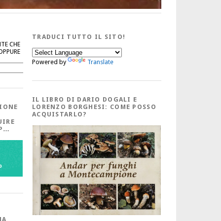
TRADUCI TUTTO IL SITO!
NTE CHE
 OPPURE
Powered by
Translate
Cerca
IL LIBRO DI DARIO DOGALI E
IONE
LORENZO BORGHESI: COME POSSO
ACQUISTARLO?
UIRE
PP…
MA,