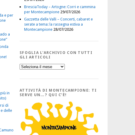
BresciaToday – Artogne: Corri e cammina
per Montecampione
29/07/2026
da e per
Gazzetta delle Valli – Concerti, cabaret e
one
serate a tema: la rassegna estiva a
Montecampione
28/07/2026
vado a
one”
econda
SFOGLIA L’ARCHIVIO CON TUTTI
one!
GLI ARTICOLI
Sfoglia
l’Archivio
con
tutti
gli
Articoli
ATTIVITÀ DI MONTECAMPIONE: TI
più in
SERVE UN…? QUI C’È!
ito)
rsi di
e delle
 Camuno