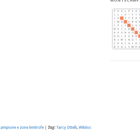
MONTECAMP
m
sApp
dividi
tecampione e zone limitrofe
| Tag:
Tarcy Ottelli
,
Wikiloc