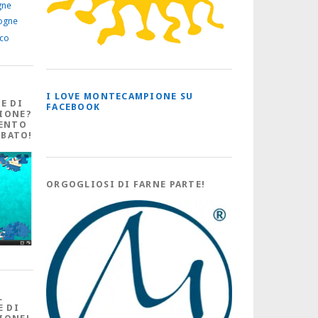
gne
ogne
ico
I LOVE MONTECAMPIONE SU
E DI
FACEBOOK
IONE?
ENTO
ABATO!
ORGOGLIOSI DI FARNE PARTE!
L
E DI