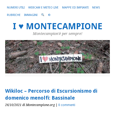
NUMERI UTILI
WEBCAM E METEO LIVE
MAPPE ED IMPIANTI
NEWS
RUBRICHE
IMMAGINI
©
I ♥ MONTECAMPIONE
Montecampion'è per sempre!
Wikiloc – Percorso di Escursionismo di
domenico menolfi: Bassinale
26/10/2021
di Montecampione.org
|
0 commenti