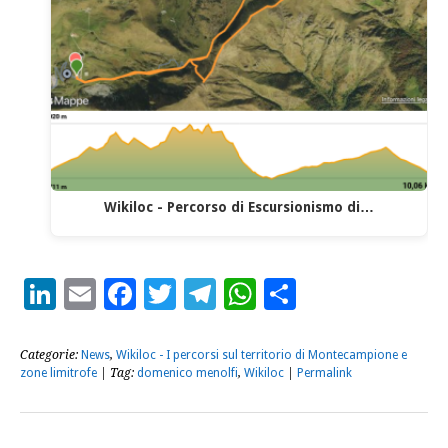
Wikiloc - Percorso di Escursionismo di…
LinkedIn
Email
Facebook
Twitter
Telegram
WhatsApp
Condividi
Categorie:
News
,
Wikiloc - I percorsi sul territorio di Montecampione e
zone limitrofe
| Tag:
domenico menolfi
,
Wikiloc
|
Permalink