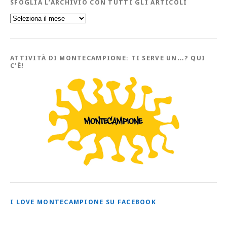
SFOGLIA L’ARCHIVIO CON TUTTI GLI ARTICOLI
Sfoglia
l’Archivio
con
tutti
gli
Articoli
ATTIVITÀ DI MONTECAMPIONE: TI SERVE UN…? QUI
C’È!
I LOVE MONTECAMPIONE SU FACEBOOK