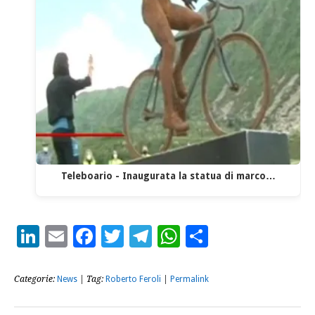
Teleboario - Inaugurata la statua di marco…
LinkedIn
Email
Facebook
Twitter
Telegram
WhatsApp
Condividi
Categorie:
News
| Tag:
Roberto Feroli
|
Permalink