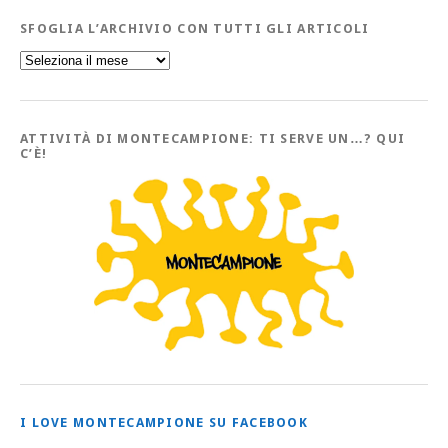
SFOGLIA L’ARCHIVIO CON TUTTI GLI ARTICOLI
Sfoglia
l’Archivio
con
tutti
gli
Articoli
ATTIVITÀ DI MONTECAMPIONE: TI SERVE UN…? QUI
C’È!
I LOVE MONTECAMPIONE SU FACEBOOK