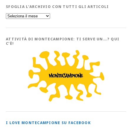
SFOGLIA L’ARCHIVIO CON TUTTI GLI ARTICOLI
Sfoglia
l’Archivio
con
tutti
gli
Articoli
ATTIVITÀ DI MONTECAMPIONE: TI SERVE UN…? QUI
C’È!
I LOVE MONTECAMPIONE SU FACEBOOK