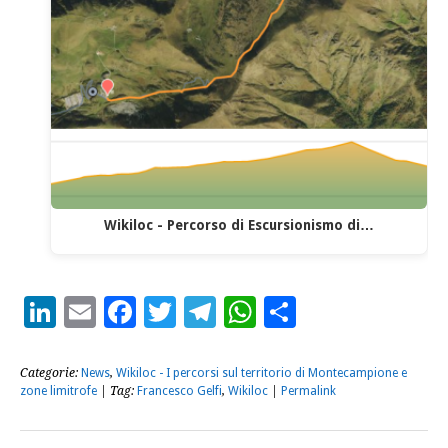
Wikiloc - Percorso di Escursionismo di…
LinkedIn
Email
Facebook
Twitter
Telegram
WhatsApp
Condividi
Categorie:
News
,
Wikiloc - I percorsi sul territorio di Montecampione e
zone limitrofe
| Tag:
Francesco Gelfi
,
Wikiloc
|
Permalink