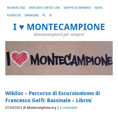
NUMERI UTILI
WEBCAM E METEO LIVE
MAPPE ED IMPIANTI
NEWS
RUBRICHE
IMMAGINI
©
I ♥ MONTECAMPIONE
Montecampion'è per sempre!
Wikiloc – Percorso di Escursionismo di
Francesco Gelfi: Bassinale – Librini
07/10/2021
di Montecampione.org
|
0 commenti