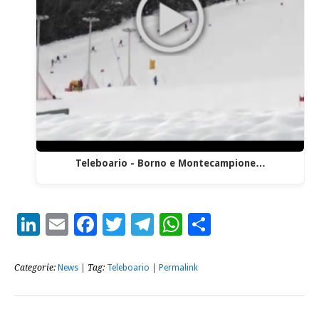
Teleboario - Borno e Montecampione…
LinkedIn
Email
Facebook
Twitter
Telegram
WhatsApp
Condividi
Categorie:
News
| Tag:
Teleboario
|
Permalink