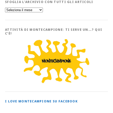
SFOGLIA L’ARCHIVIO CON TUTTI GLI ARTICOLI
Sfoglia
l’Archivio
con
tutti
gli
Articoli
ATTIVITÀ DI MONTECAMPIONE: TI SERVE UN…? QUI
C’È!
I LOVE MONTECAMPIONE SU FACEBOOK