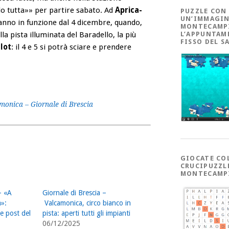
ndo tutta»» per partire sabato. Ad
Aprica-
PUZZLE CON
UN’IMMAGIN
aranno in funzione dal 4 dicembre, quando,
MONTECAMP
la pista illuminata del Baradello, la più
L’APPUNTAM
FISSO DEL S
lot
: il 4 e 5 si potrà sciare e prendere
amonica – Giornale di Brescia
GIOCATE CO
CRUCIPUZZL
MONTECAMP
– «A
Giornale di Brescia –
a»:
Valcamonica, circo bianco in
 e post del
pista: aperti tutti gli impianti
06/12/2025