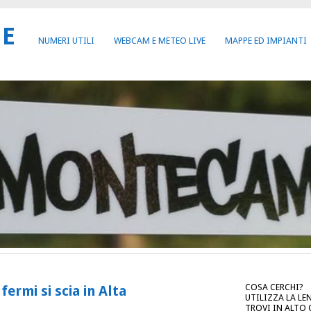
NE
NUMERI UTILI
WEBCAM E METEO LIVE
MAPPE ED IMPIANTI
COSA CERCHI?
fermi si scia in Alta
UTILIZZA LA LE
TROVI IN ALTO