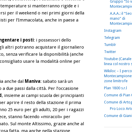
Gruppo “Io 
le temperature si manterranno rigide e i
Montecampi
si per il weekend o nei primi giorni della
A.A.A.: il “S
mano” di
isti per l’Immacolata, anche in paese a
Montecampi
Instagram
Telegram
ngentare i posti
: i possessori dello
Tumblr
i altri potranno acquistare il giornaliero
Twitter
, senza verificare la disponibilità (anche
Youtube (Canale 
 consigliato usare la modalità online per
linea col nostro s
Wikiloc – I perco
Montecampione 
zia anche dal
Maniva
: sabato sarà un
zone limitrofe
a due passi dalla città. Per l’occasione
Plan 1800 s.r.l
d
, insieme ai campi scuola dei principianti
Comune di Pian
er aprire il resto della stazione il prima
Comune di Arto
Pro Loco Art
nno 25 euro per gli adulti, 20 per i ragazzi
Comune di Gian
vece, stanno facendo «miracoli» per
bato. Sul monte Altissimo, grazie anche al
sa fatta, ma anche nella stazione