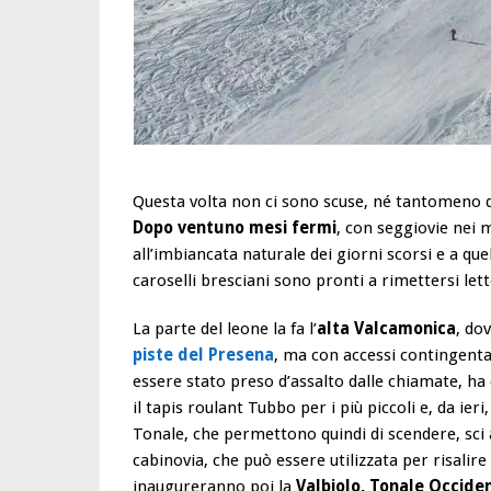
Questa volta non ci sono scuse, né tantomeno d
Dopo ventuno mesi fermi
, con seggiovie nei m
all’imbiancata naturale dei giorni scorsi e a que
caroselli bresciani sono pronti a rimettersi let
La parte del leone la fa l’
alta Valcamonica
, do
piste del Presena
, ma con accessi contingentat
essere stato preso d’assalto dalle chiamate, ha
il tapis roulant Tubbo per i più piccoli e, da ieri
Tonale, che permettono quindi di scendere, sci a
cabinovia, che può essere utilizzata per risalir
inaugureranno poi la
Valbiolo, Tonale Occiden