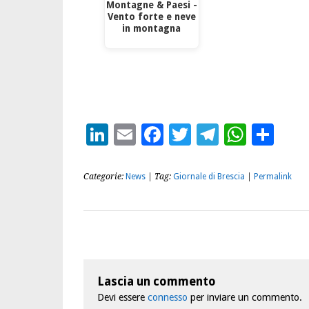
Montagne & Paesi -
Vento forte e neve
in montagna
LinkedIn
Email
Facebook
Twitter
Telegra
What
Con
Categorie:
News
| Tag:
Giornale di Brescia
|
Permalink
Lascia un commento
Devi essere
connesso
per inviare un commento.