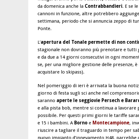
da domenica anche la
Contrabbandieri
. E se 
cannoni in funzione, altre potrebbero aggiunger
settimana, periodo che si annuncia zeppo di tur
Ponte.
L’
apertura del Tonale permette di non conti
stagionale non dovranno più prenotare e tutti gl
e da due a 14 giorni consecutivi in ogni momento
se, per una migliore gestione delle presenze, è
acquistare lo skipass).
Nel pomeriggio di ieri è arrivata la buona noti
giorno di festa sugli sci anche nel comprensorio 
saranno
aperte le seggiovie Persech e Barar
e alla pista bob, mentre si continua a lavorare p
possibile. Per questi primi giorni le tariffe sara
e 15 i bambini. A
Borno
e
Montecampione
, in
riuscire a tagliare il traguardo in tempo per sa
nuovo impianto d’innevamento H48, parrebbe co