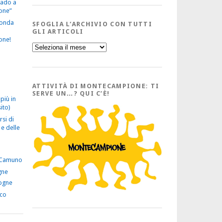
vado a
one”
econda
SFOGLIA L’ARCHIVIO CON TUTTI
GLI ARTICOLI
one!
Sfoglia
l’Archivio
con
tutti
gli
Articoli
ATTIVITÀ DI MONTECAMPIONE: TI
SERVE UN…? QUI C’È!
più in
ito)
rsi di
e delle
 Camuno
gne
ogne
ico