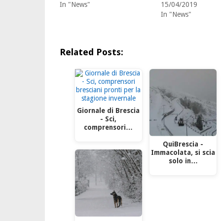
In "News"
15/04/2019
In "News"
Related Posts:
Giornale di Brescia
- Sci,
comprensori…
QuiBrescia -
Immacolata, si scia
solo in…