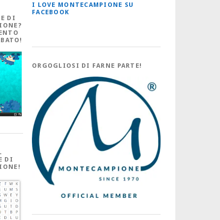
I LOVE MONTECAMPIONE SU
FACEBOOK
E DI
IONE?
ENTO
ABATO!
ORGOGLIOSI DI FARNE PARTE!
L
E DI
IONE!