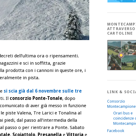
MONTECAMP
ATTRAVERSO
CARTOLINE
ecreti dell’ultima ora o ripensamenti.
agazzini e sci in soffitta, grazie
lla prodotta con i cannoni in queste ore, i
teralmente in pista.
ve
si scia già dal 6 novembre sulle tre
LINK & SOCI
i. Il
consorzio Ponte-Tonale
, dopo
Consorzio
comunicato di aver già messo in funzione
Montecampione
, le piste Valena, Tre Larici e Tonalina al
Orari bus e
coincidenze 
i piedi, dal passo all’intermedia della
Montecampi
e al passo o per rientrare a Ponte. Sabato
Facebook
tale, Scoiattolo, Presanella
e
Vittoria
e