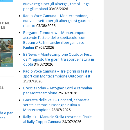
nuova regia per gli alberghi, tempi lunghi
per gli impianti
03/08/2026
Radio Voce Camuna – Montecampione,
nuovo assetto per gli alberghi: si guarda al
IONE
rilancio
03/08/2026
 LE
Bergamo Tomorrow – Montecampione
accende l’estate dello spettacolo: con
Baccini e Ruffini anche il bergamasco
Fantini
31/07/2026
BSNews – Montecampione Outdoor Fest,
dall’1 agosto tre giorni tra sport e natura in
quota
31/07/2026
Radio Voce Camuna – Tre giorni di festa e
sport con Montecampione Outdoor Fest
29/07/2026
AL
BresciaToday – Artogne: Corri e cammina
per Montecampione
29/07/2026
Gazzetta delle Valli – Concerti, cabaret e
serate a tema: la rassegna estiva a
Montecampione
28/07/2026
da e per
Rallylink – Manuele Stella cresce nel finale
one
al Rally Coppa Camuna
24/07/2026