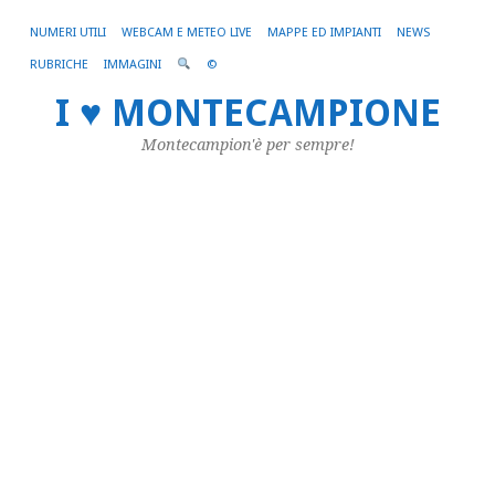
NUMERI UTILI
WEBCAM E METEO LIVE
MAPPE ED IMPIANTI
NEWS
RUBRICHE
IMMAGINI
©
Br
I ♥ MONTECAMPIONE
–
Montecampion'è per sempre!
M
si
m
u
pi
s
p
in
a
E
Fa
10/