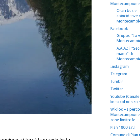
Montecampione
Orari bus e
coincidenze 
Montecampi
Facebook
Gruppo “Io 
Montecampi
A.A.A.: il “S
mano” di
Montecampi
Instagram
Telegram
Tumblr
Twitter
Youtube (Canale 
linea col nostro s
Wikiloc – I perco
Montecampione 
zone limitrofe
Plan 1800 s.r.l
Comune di Pian
mpione, si terrà la grande festa