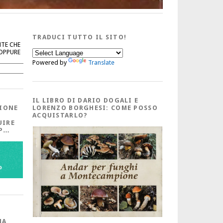
TRADUCI TUTTO IL SITO!
NTE CHE
 OPPURE
Powered by
Translate
Cerca
IL LIBRO DI DARIO DOGALI E
IONE
LORENZO BORGHESI: COME POSSO
ACQUISTARLO?
UIRE
PP…
MA,