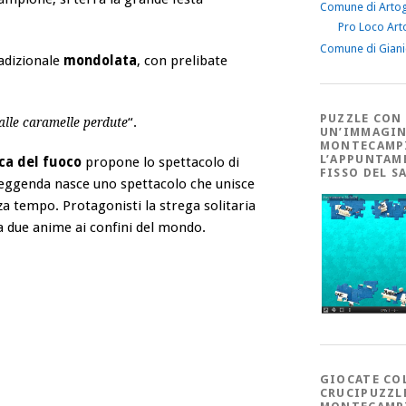
Comune di Arto
Pro Loco Art
Comune di Gian
radizionale
mondolata
, con prelibate
PUZZLE CON
“.
alle caramelle perdute
UN’IMMAGIN
MONTECAMP
L’APPUNTAM
ca del fuoco
propone lo spettacolo di
FISSO DEL S
leggenda nasce uno spettacolo che unisce
nza tempo. Protagonisti la strega solitaria
a due anime ai confini del mondo.
GIOCATE CO
CRUCIPUZZL