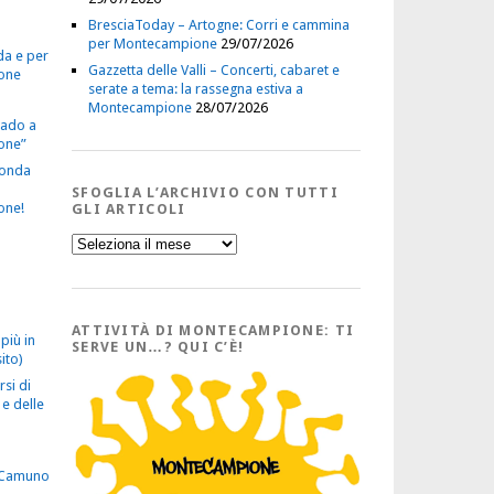
BresciaToday – Artogne: Corri e cammina
per Montecampione
29/07/2026
da e per
Gazzetta delle Valli – Concerti, cabaret e
one
serate a tema: la rassegna estiva a
Montecampione
28/07/2026
vado a
one”
econda
SFOGLIA L’ARCHIVIO CON TUTTI
one!
GLI ARTICOLI
Sfoglia
l’Archivio
con
tutti
gli
Articoli
ATTIVITÀ DI MONTECAMPIONE: TI
più in
SERVE UN…? QUI C’È!
ito)
rsi di
e delle
 Camuno