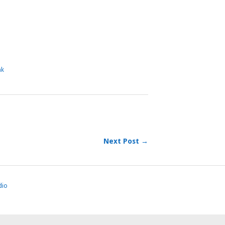
m
sApp
dividi
nk
Next Post →
dio