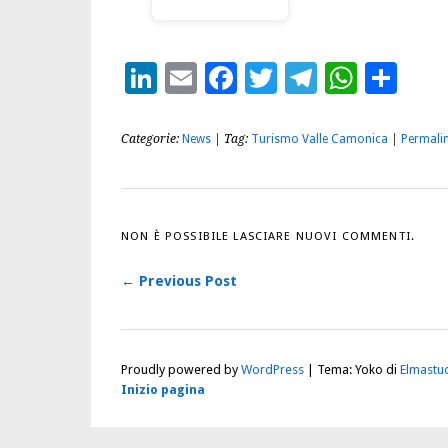
LinkedIn
Email
Facebook
Twitter
Telegra
What
Con
Categorie:
News
| Tag:
Turismo Valle Camonica
|
Permali
NON È POSSIBILE LASCIARE NUOVI COMMENTI.
← Previous Post
Proudly powered by
WordPress
|
Tema: Yoko di
Elmastu
Inizio pagina