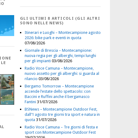
NO
GLI ULTIMI 8 ARTICOLI (GLI ALTRI
SONO NELLE NEWS)
Itinerari e Luoghi – Montecampione agosto
2026: bike park e eventi in quota
07/08/2026
Giornale di Brescia – Montecampione:
nuova regia per gli alberghi, tempi lunghi
IONE
per gli impianti
03/08/2026
 LE
Radio Voce Camuna – Montecampione,
nuovo assetto per gli alberghi: si guarda al
rilancio
03/08/2026
Bergamo Tomorrow – Montecampione
accende l’estate dello spettacolo: con
Baccini e Ruffini anche il bergamasco
Fantini
31/07/2026
BSNews – Montecampione Outdoor Fest,
dall’1 agosto tre giorni tra sport e natura in
quota
31/07/2026
AL
Radio Voce Camuna – Tre giorni di festa e
sport con Montecampione Outdoor Fest
29/07/2026