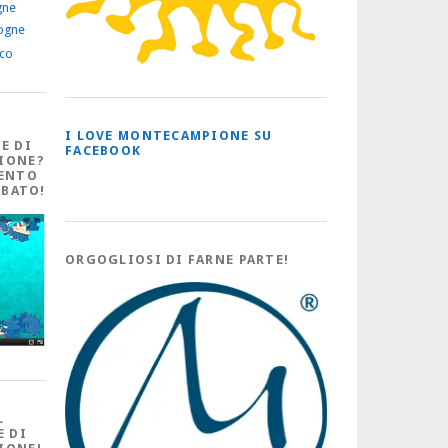
gne
ogne
ico
I LOVE MONTECAMPIONE SU
E DI
FACEBOOK
IONE?
ENTO
ABATO!
ORGOGLIOSI DI FARNE PARTE!
L
E DI