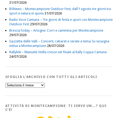
31/07/2026
BSNews – Montecampione Outdoor Fest, dall’1 agosto tre giorni tra
sport e natura in quota
31/07/2026
Radio Voce Camuna – Tre giorni di festa e sport con Montecampione
Outdoor Fest
29/07/2026
BresciaToday – Artogne: Corri e cammina per Montecampione
29/07/2026
Gazzetta delle Valli – Concerti, cabaret e serate a tema: la rassegna
estiva a Montecampione
28/07/2026
Rallylink – Manuele Stella cresce nel finale al Rally Coppa Camuna
24/07/2026
SFOGLIA L’ARCHIVIO CON TUTTI GLI ARTICOLI
Sfoglia
l’Archivio
con
tutti
gli
Articoli
ATTIVITÀ DI MONTECAMPIONE: TI SERVE UN…? QUI
C’È!