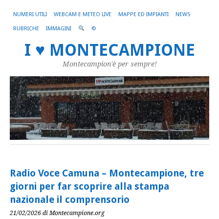
NUMERI UTILI
WEBCAM E METEO LIVE
MAPPE ED IMPIANTI
NEWS
RUBRICHE
IMMAGINI
©
I ♥ MONTECAMPIONE
Montecampion'è per sempre!
Radio Voce Camuna – Montecampione, tre
giorni per far scoprire alla stampa
nazionale il comprensorio
21/02/2026
di Montecampione.org