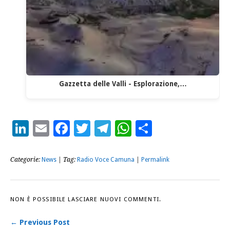
Gazzetta delle Valli - Esplorazione,…
LinkedIn
Email
Facebook
Twitter
Telegram
WhatsApp
Condividi
Categorie:
News
| Tag:
Radio Voce Camuna
|
Permalink
NON È POSSIBILE LASCIARE NUOVI COMMENTI.
← Previous Post