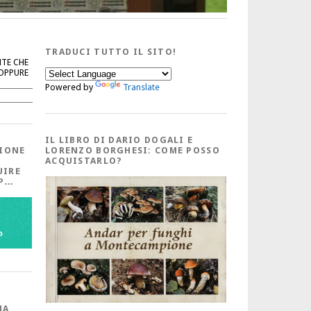
TRADUCI TUTTO IL SITO!
NTE CHE
 OPPURE
Powered by
Translate
Cerca
IL LIBRO DI DARIO DOGALI E
IONE
LORENZO BORGHESI: COME POSSO
ACQUISTARLO?
UIRE
PP…
MA,