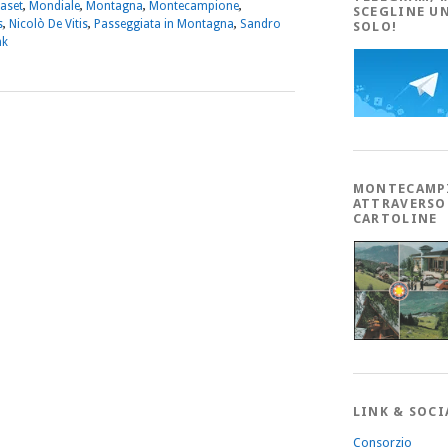
aset
,
Mondiale
,
Montagna
,
Montecampione
,
SCEGLINE U
s
,
Nicolò De Vitis
,
Passeggiata in Montagna
,
Sandro
SOLO!
nk
MONTECAMP
ATTRAVERSO
CARTOLINE
LINK & SOCI
Consorzio