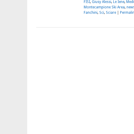
FISI
,
Giusy Alessi
,
Le Iene
,
Medi
Montecampione Ski Area
,
new
Fanchini
,
Sci
,
Sciare
|
Permali