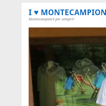
I ♥ MONTECAMPIO
Montecampion'è per sempre!