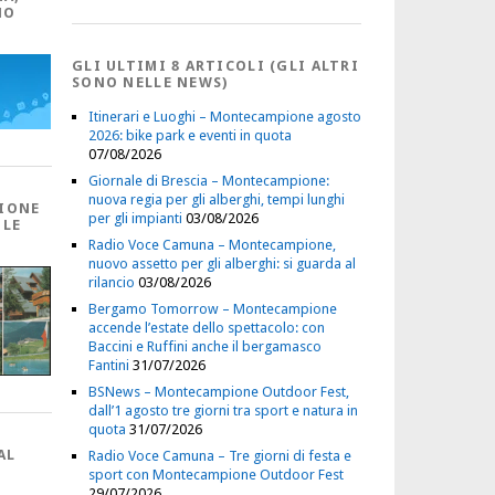
NO
GLI ULTIMI 8 ARTICOLI (GLI ALTRI
SONO NELLE NEWS)
Itinerari e Luoghi – Montecampione agosto
2026: bike park e eventi in quota
07/08/2026
Giornale di Brescia – Montecampione:
nuova regia per gli alberghi, tempi lunghi
IONE
per gli impianti
03/08/2026
 LE
Radio Voce Camuna – Montecampione,
nuovo assetto per gli alberghi: si guarda al
rilancio
03/08/2026
Bergamo Tomorrow – Montecampione
accende l’estate dello spettacolo: con
Baccini e Ruffini anche il bergamasco
Fantini
31/07/2026
BSNews – Montecampione Outdoor Fest,
dall’1 agosto tre giorni tra sport e natura in
quota
31/07/2026
AL
Radio Voce Camuna – Tre giorni di festa e
sport con Montecampione Outdoor Fest
29/07/2026