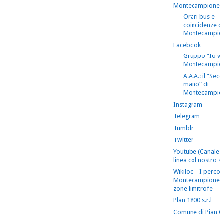
Montecampione
Orari bus e
coincidenze 
Montecampi
Facebook
Gruppo “Io 
Montecampi
A.A.A.: il “S
mano” di
Montecampi
Instagram
Telegram
Tumblr
Twitter
Youtube (Canale 
linea col nostro s
Wikiloc – I perco
Montecampione 
zone limitrofe
Plan 1800 s.r.l
Comune di Pian