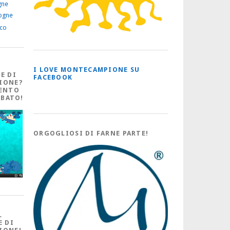
gne
ogne
ico
I LOVE MONTECAMPIONE SU
E DI
FACEBOOK
IONE?
ENTO
ABATO!
ORGOGLIOSI DI FARNE PARTE!
L
E DI