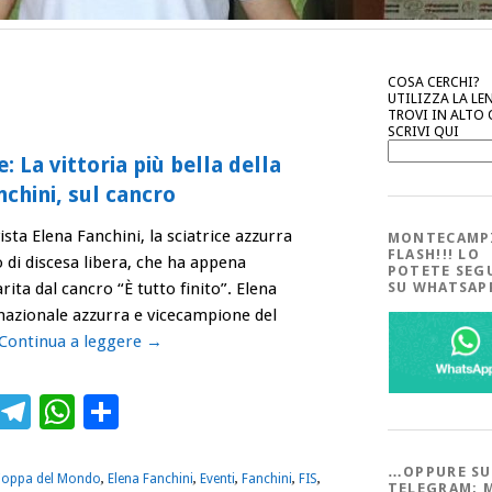
COSA CERCHI?
UTILIZZA LA LE
TROVI IN ALTO
SCRIVI QUI
: La vittoria più bella della
nchini, sul cancro
ista Elena Fanchini, la sciatrice azzurra
MONTECAMP
FLASH!!! LO
di discesa libera, che ha appena
POTETE SEG
ita dal cancro “È tutto finito”. Elena
SU WHATSA
a nazionale azzurra e vicecampione del
Continua a leggere
→
ebook
Twitter
Telegram
WhatsApp
Condividi
…OPPURE SU
oppa del Mondo
,
Elena Fanchini
,
Eventi
,
Fanchini
,
FIS
,
TELEGRAM; 