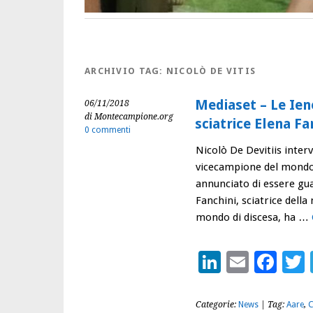
ARCHIVIO TAG:
NICOLÒ DE VITIS
Mediaset – Le Iene
06/11/2018
di Montecampione.org
sciatrice Elena Fa
0 commenti
Nicolò De Devitiis interv
vicecampione del mondo 
annunciato di essere guar
Fanchini, sciatrice dell
mondo di discesa, ha …
LinkedIn
Email
Fac
Categorie:
News
| Tag:
Aare
,
C