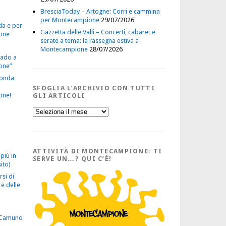
BresciaToday – Artogne: Corri e cammina
per Montecampione
29/07/2026
da e per
Gazzetta delle Valli – Concerti, cabaret e
one
serate a tema: la rassegna estiva a
Montecampione
28/07/2026
vado a
one”
econda
SFOGLIA L’ARCHIVIO CON TUTTI
one!
GLI ARTICOLI
Sfoglia
l’Archivio
con
tutti
gli
Articoli
ATTIVITÀ DI MONTECAMPIONE: TI
più in
SERVE UN…? QUI C’È!
ito)
rsi di
e delle
 Camuno