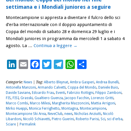
settimana e i Mondiali juniores a seguire
Montecampione si appresta a diventare il fulcro dello sci
d’erba internazionale con il doppio appuntamento di
Coppa del mondo di sabato 28 e domenica 29 luglio e i
Mondiali juniores in programma da mercoledì 1 a sabato 4
agosto. La …
Continua a leggere
→
LinkedIn
Email
Facebook
Twitter
Telegram
WhatsApp
Condividi
Categorie:
News
| Tag:
Alberto Bleynat
,
Ambra Gasperi
,
Andrea Bunelli
,
Antonella Manzoni
,
Armando Calvetti
,
Coppa del Mondo
,
Daniele Buio
,
Davide Saviane
,
Edoardo Frau
,
Eventi
,
Fabrizio Rottigni
,
Filippo Zamboni
,
FIS
,
FISI
,
Grasski
,
Gualtiero Guenza
,
Jacopo Facchin
,
Lorenzo Gritti
,
Marco Combi
,
Marco Milesi
,
Margherita Mazzoncini
,
Mattia Arrigoni
,
Mirko Hueppi
,
Monica Ferrighetto
,
Montagna
,
Montecampione
,
Montecampione Ski Area
,
NeveClub
,
news
,
Nicholas Anziutti
,
Nicolò
Libardoni
,
Nicolò Schiavetti
,
Pietro Guerini
,
Roberto Parisi
,
Sci
,
sci d'erba
,
Sciare
|
Permalink