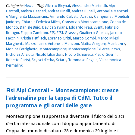
Categorie:
News
| Tag:
Alberto Bleynat
,
Alessandro Martinelli
,
Alpi
Centrali
,
Ambra Gasperi
,
Andrea Binelli
,
Andrea Bunelli
,
Antonella Manzoni
e Margherita Mazzoncini.
,
Armando Calvetti
,
Austria
,
Campionati Mondiali
Juniores
,
Chiara e Federica Milesi
,
Consorzio Montecampione
,
Coppa del
Mondo
,
Daniele Buio
,
Davide Saviane
,
Edoardo Frau
,
Eventi
,
Fabrizio
Rottigni
,
Filippo Zamboni
,
FIS
,
FISI
,
Grasski
,
Gualtiero Guenza
,
Jacopo
Facchin
,
Kristin Hetflisch
,
Lorenzo Gritti
,
Marco Combi
,
Marco Milesi
,
Margherita Mazzoncini e Antonella Manzoni
,
Mattia Arrigoni
,
Meinbezirk
,
Monica Ferrighetto
,
Montecampione
,
Montecampione Ski Area
,
news
,
Nicholas Anziutti
,
Nicolò Libardoni
,
Nicolò Schiavetti
,
Pietro Guerini
,
Roberto Parisi
,
Sci
,
sci d'erba
,
Sciare
,
Tommaso Reghin
,
Valcamonica
|
Permalink
Fisi Alpi Centrali – Montecampione: cresce
l’adrenalina per la tappa di CdM. Tutto il
programma e gli orari delle gare
Montecampione si appresta a diventare il fulcro dello sci
d’erba internazionale con il doppio appuntamento di
Coppa del mondo di sabato 28 e domenica 29 luglio e i