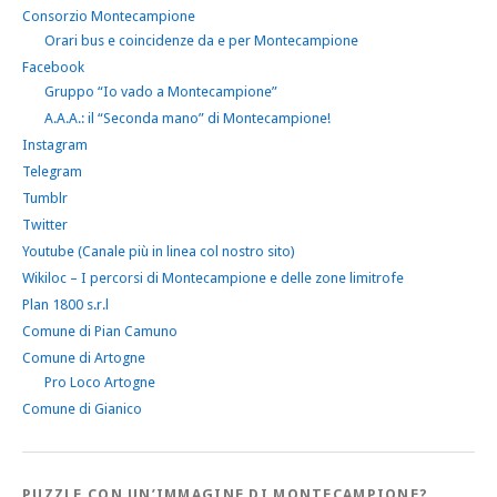
Consorzio Montecampione
Orari bus e coincidenze da e per Montecampione
Facebook
Gruppo “Io vado a Montecampione”
A.A.A.: il “Seconda mano” di Montecampione!
Instagram
Telegram
Tumblr
Twitter
Youtube (Canale più in linea col nostro sito)
Wikiloc – I percorsi di Montecampione e delle zone limitrofe
Plan 1800 s.r.l
Comune di Pian Camuno
Comune di Artogne
Pro Loco Artogne
Comune di Gianico
PUZZLE CON UN’IMMAGINE DI MONTECAMPIONE?