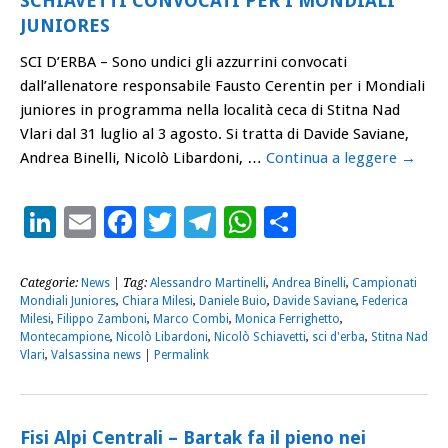
SCHIAVETTI CONVOCATI PER I MONDIALI
JUNIORES
SCI D’ERBA – Sono undici gli azzurrini convocati
dall’allenatore responsabile Fausto Cerentin per i Mondiali
juniores in programma nella località ceca di Stitna Nad
Vlari dal 31 luglio al 3 agosto. Si tratta di Davide Saviane,
Andrea Binelli, Nicolò Libardoni, …
Continua a leggere
→
LinkedIn
Email
Facebook
Twitter
Telegram
WhatsApp
Condividi
Categorie:
News
| Tag:
Alessandro Martinelli
,
Andrea Binelli
,
Campionati
Mondiali Juniores
,
Chiara Milesi
,
Daniele Buio
,
Davide Saviane
,
Federica
Milesi
,
Filippo Zamboni
,
Marco Combi
,
Monica Ferrighetto
,
Montecampione
,
Nicolò Libardoni
,
Nicolò Schiavetti
,
sci d'erba
,
Stitna Nad
Vlari
,
Valsassina news
|
Permalink
Fisi Alpi Centrali – Bartak fa il pieno nei