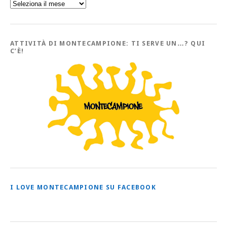
Sfoglia
l’Archivio
con
tutti
gli
Articoli
ATTIVITÀ DI MONTECAMPIONE: TI SERVE UN…? QUI
C’È!
I LOVE MONTECAMPIONE SU FACEBOOK