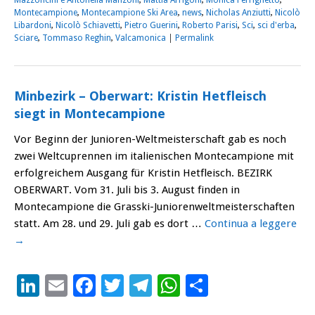
Montecampione
,
Montecampione Ski Area
,
news
,
Nicholas Anziutti
,
Nicolò
Libardoni
,
Nicolò Schiavetti
,
Pietro Guerini
,
Roberto Parisi
,
Sci
,
sci d'erba
,
Sciare
,
Tommaso Reghin
,
Valcamonica
|
Permalink
Minbezirk – Oberwart: Kristin Hetfleisch
siegt in Montecampione
Vor Beginn der Junioren-Weltmeisterschaft gab es noch
zwei Weltcuprennen im italienischen Montecampione mit
erfolgreichem Ausgang für Kristin Hetfleisch. BEZIRK
OBERWART. Vom 31. Juli bis 3. August finden in
Montecampione die Grasski-Juniorenweltmeisterschaften
statt. Am 28. und 29. Juli gab es dort …
Continua a leggere
→
LinkedIn
Email
Facebook
Twitter
Telegram
WhatsApp
Condividi