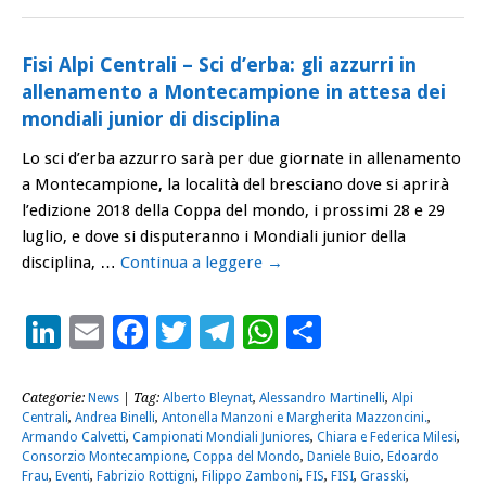
Fisi Alpi Centrali – Sci d’erba: gli azzurri in
allenamento a Montecampione in attesa dei
mondiali junior di disciplina
Lo sci d’erba azzurro sarà per due giornate in allenamento
a Montecampione, la località del bresciano dove si aprirà
l’edizione 2018 della Coppa del mondo, i prossimi 28 e 29
luglio, e dove si disputeranno i Mondiali junior della
disciplina, …
Continua a leggere
→
LinkedIn
Email
Facebook
Twitter
Telegram
WhatsApp
Condividi
Categorie:
News
| Tag:
Alberto Bleynat
,
Alessandro Martinelli
,
Alpi
Centrali
,
Andrea Binelli
,
Antonella Manzoni e Margherita Mazzoncini.
,
Armando Calvetti
,
Campionati Mondiali Juniores
,
Chiara e Federica Milesi
,
Consorzio Montecampione
,
Coppa del Mondo
,
Daniele Buio
,
Edoardo
Frau
,
Eventi
,
Fabrizio Rottigni
,
Filippo Zamboni
,
FIS
,
FISI
,
Grasski
,