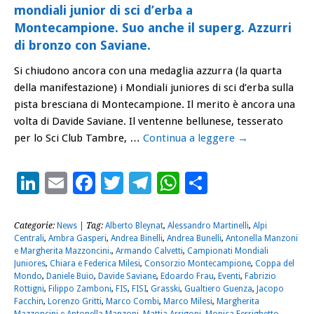
mondiali junior di sci d’erba a
Montecampione. Suo anche il superg. Azzurri
di bronzo con Saviane.
Si chiudono ancora con una medaglia azzurra (la quarta
della manifestazione) i Mondiali juniores di sci d’erba sulla
pista bresciana di Montecampione. Il merito è ancora una
volta di Davide Saviane. Il ventenne bellunese, tesserato
per lo Sci Club Tambre, …
Continua a leggere
→
LinkedIn
Email
Facebook
Twitter
Telegram
WhatsApp
Condividi
Categorie:
News
| Tag:
Alberto Bleynat
,
Alessandro Martinelli
,
Alpi
Centrali
,
Ambra Gasperi
,
Andrea Binelli
,
Andrea Bunelli
,
Antonella Manzoni
e Margherita Mazzoncini.
,
Armando Calvetti
,
Campionati Mondiali
Juniores
,
Chiara e Federica Milesi
,
Consorzio Montecampione
,
Coppa del
Mondo
,
Daniele Buio
,
Davide Saviane
,
Edoardo Frau
,
Eventi
,
Fabrizio
Rottigni
,
Filippo Zamboni
,
FIS
,
FISI
,
Grasski
,
Gualtiero Guenza
,
Jacopo
Facchin
,
Lorenzo Gritti
,
Marco Combi
,
Marco Milesi
,
Margherita
Mazzoncini e Antonella Manzoni
,
Mattia Arrigoni
,
Monica Ferrighetto
,