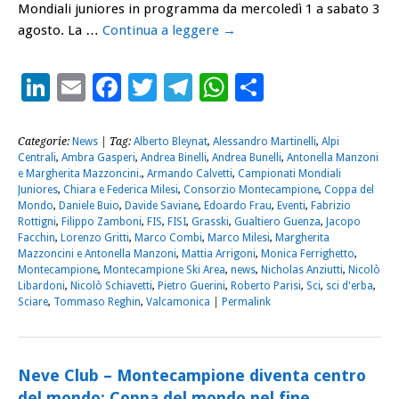
Mondiali juniores in programma da mercoledì 1 a sabato 3
agosto. La …
Continua a leggere
→
LinkedIn
Email
Facebook
Twitter
Telegram
WhatsApp
Condividi
Categorie:
News
| Tag:
Alberto Bleynat
,
Alessandro Martinelli
,
Alpi
Centrali
,
Ambra Gasperi
,
Andrea Binelli
,
Andrea Bunelli
,
Antonella Manzoni
e Margherita Mazzoncini.
,
Armando Calvetti
,
Campionati Mondiali
Juniores
,
Chiara e Federica Milesi
,
Consorzio Montecampione
,
Coppa del
Mondo
,
Daniele Buio
,
Davide Saviane
,
Edoardo Frau
,
Eventi
,
Fabrizio
Rottigni
,
Filippo Zamboni
,
FIS
,
FISI
,
Grasski
,
Gualtiero Guenza
,
Jacopo
Facchin
,
Lorenzo Gritti
,
Marco Combi
,
Marco Milesi
,
Margherita
Mazzoncini e Antonella Manzoni
,
Mattia Arrigoni
,
Monica Ferrighetto
,
Montecampione
,
Montecampione Ski Area
,
news
,
Nicholas Anziutti
,
Nicolò
Libardoni
,
Nicolò Schiavetti
,
Pietro Guerini
,
Roberto Parisi
,
Sci
,
sci d'erba
,
Sciare
,
Tommaso Reghin
,
Valcamonica
|
Permalink
Neve Club – Montecampione diventa centro
del mondo: Coppa del mondo nel fine