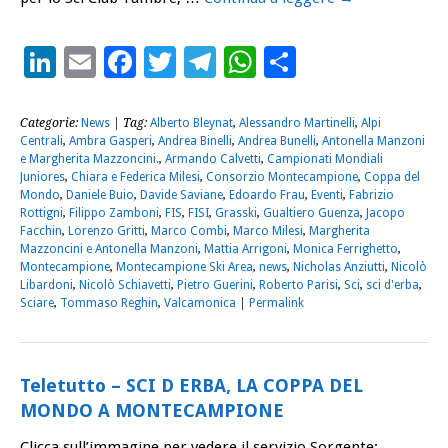
LinkedIn
Email
Facebook
Twitter
Telegram
WhatsApp
Condividi
Categorie:
News
| Tag:
Alberto Bleynat
,
Alessandro Martinelli
,
Alpi
Centrali
,
Ambra Gasperi
,
Andrea Binelli
,
Andrea Bunelli
,
Antonella Manzoni
e Margherita Mazzoncini.
,
Armando Calvetti
,
Campionati Mondiali
Juniores
,
Chiara e Federica Milesi
,
Consorzio Montecampione
,
Coppa del
Mondo
,
Daniele Buio
,
Davide Saviane
,
Edoardo Frau
,
Eventi
,
Fabrizio
Rottigni
,
Filippo Zamboni
,
FIS
,
FISI
,
Grasski
,
Gualtiero Guenza
,
Jacopo
Facchin
,
Lorenzo Gritti
,
Marco Combi
,
Marco Milesi
,
Margherita
Mazzoncini e Antonella Manzoni
,
Mattia Arrigoni
,
Monica Ferrighetto
,
Montecampione
,
Montecampione Ski Area
,
news
,
Nicholas Anziutti
,
Nicolò
Libardoni
,
Nicolò Schiavetti
,
Pietro Guerini
,
Roberto Parisi
,
Sci
,
sci d'erba
,
Sciare
,
Tommaso Reghin
,
Valcamonica
|
Permalink
Teletutto – SCI D ERBA, LA COPPA DEL
MONDO A MONTECAMPIONE
Clicca sull’immagine per vedere il servizio Sorgente: