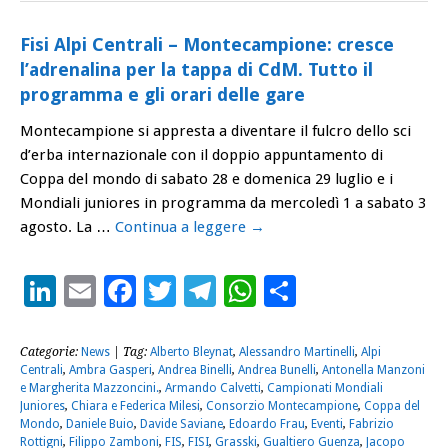
Fisi Alpi Centrali – Montecampione: cresce
l’adrenalina per la tappa di CdM. Tutto il
programma e gli orari delle gare
Montecampione si appresta a diventare il fulcro dello sci
d’erba internazionale con il doppio appuntamento di
Coppa del mondo di sabato 28 e domenica 29 luglio e i
Mondiali juniores in programma da mercoledì 1 a sabato 3
agosto. La …
Continua a leggere
→
LinkedIn
Email
Facebook
Twitter
Telegram
WhatsApp
Condividi
Categorie:
News
| Tag:
Alberto Bleynat
,
Alessandro Martinelli
,
Alpi
Centrali
,
Ambra Gasperi
,
Andrea Binelli
,
Andrea Bunelli
,
Antonella Manzoni
e Margherita Mazzoncini.
,
Armando Calvetti
,
Campionati Mondiali
Juniores
,
Chiara e Federica Milesi
,
Consorzio Montecampione
,
Coppa del
Mondo
,
Daniele Buio
,
Davide Saviane
,
Edoardo Frau
,
Eventi
,
Fabrizio
Rottigni
,
Filippo Zamboni
,
FIS
,
FISI
,
Grasski
,
Gualtiero Guenza
,
Jacopo