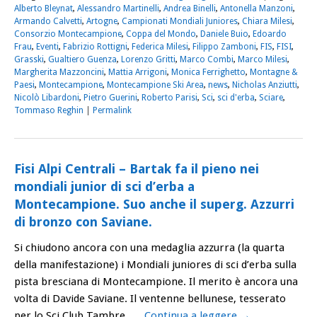
Alberto Bleynat
,
Alessandro Martinelli
,
Andrea Binelli
,
Antonella Manzoni
,
Armando Calvetti
,
Artogne
,
Campionati Mondiali Juniores
,
Chiara Milesi
,
Consorzio Montecampione
,
Coppa del Mondo
,
Daniele Buio
,
Edoardo
Frau
,
Eventi
,
Fabrizio Rottigni
,
Federica Milesi
,
Filippo Zamboni
,
FIS
,
FISI
,
Grasski
,
Gualtiero Guenza
,
Lorenzo Gritti
,
Marco Combi
,
Marco Milesi
,
Margherita Mazzoncini
,
Mattia Arrigoni
,
Monica Ferrighetto
,
Montagne &
Paesi
,
Montecampione
,
Montecampione Ski Area
,
news
,
Nicholas Anziutti
,
Nicolò Libardoni
,
Pietro Guerini
,
Roberto Parisi
,
Sci
,
sci d'erba
,
Sciare
,
Tommaso Reghin
|
Permalink
Fisi Alpi Centrali – Bartak fa il pieno nei
mondiali junior di sci d’erba a
Montecampione. Suo anche il superg. Azzurri
di bronzo con Saviane.
Si chiudono ancora con una medaglia azzurra (la quarta
della manifestazione) i Mondiali juniores di sci d’erba sulla
pista bresciana di Montecampione. Il merito è ancora una
volta di Davide Saviane. Il ventenne bellunese, tesserato
per lo Sci Club Tambre, …
Continua a leggere
→