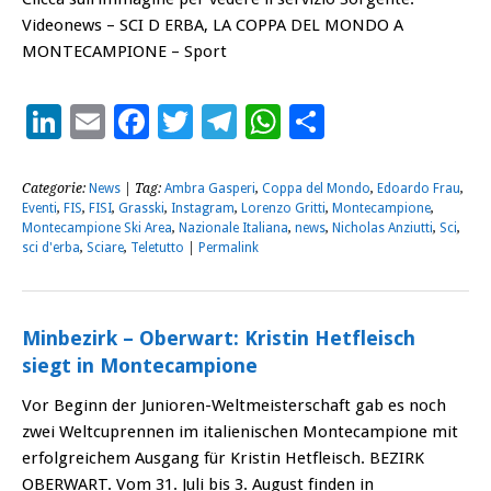
Videonews – SCI D ERBA, LA COPPA DEL MONDO A
MONTECAMPIONE – Sport
LinkedIn
Email
Facebook
Twitter
Telegram
WhatsApp
Condividi
Categorie:
News
| Tag:
Ambra Gasperi
,
Coppa del Mondo
,
Edoardo Frau
,
Eventi
,
FIS
,
FISI
,
Grasski
,
Instagram
,
Lorenzo Gritti
,
Montecampione
,
Montecampione Ski Area
,
Nazionale Italiana
,
news
,
Nicholas Anziutti
,
Sci
,
sci d'erba
,
Sciare
,
Teletutto
|
Permalink
Minbezirk – Oberwart: Kristin Hetfleisch
siegt in Montecampione
Vor Beginn der Junioren-Weltmeisterschaft gab es noch
zwei Weltcuprennen im italienischen Montecampione mit
erfolgreichem Ausgang für Kristin Hetfleisch. BEZIRK
OBERWART. Vom 31. Juli bis 3. August finden in