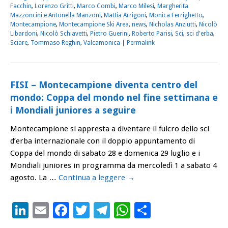
Facchin
,
Lorenzo Gritti
,
Marco Combi
,
Marco Milesi
,
Margherita
Mazzoncini e Antonella Manzoni
,
Mattia Arrigoni
,
Monica Ferrighetto
,
Montecampione
,
Montecampione Ski Area
,
news
,
Nicholas Anziutti
,
Nicolò
Libardoni
,
Nicolò Schiavetti
,
Pietro Guerini
,
Roberto Parisi
,
Sci
,
sci d'erba
,
Sciare
,
Tommaso Reghin
,
Valcamonica
|
Permalink
FISI – Montecampione diventa centro del
mondo: Coppa del mondo nel fine settimana e
i Mondiali juniores a seguire
Montecampione si appresta a diventare il fulcro dello sci
d’erba internazionale con il doppio appuntamento di
Coppa del mondo di sabato 28 e domenica 29 luglio e i
Mondiali juniores in programma da mercoledì 1 a sabato 4
agosto. La …
Continua a leggere
→
LinkedIn
Email
Facebook
Twitter
Telegram
WhatsApp
Condividi