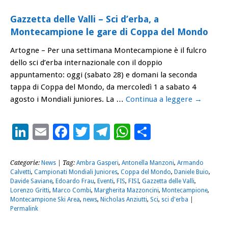
Gazzetta delle Valli – Sci d’erba, a
Montecampione le gare di Coppa del Mondo
Artogne – Per una settimana Montecampione è il fulcro
dello sci d’erba internazionale con il doppio
appuntamento: oggi (sabato 28) e domani la seconda
tappa di Coppa del Mondo, da mercoledì 1 a sabato 4
agosto i Mondiali juniores. La …
Continua a leggere
→
LinkedIn
Email
Facebook
Twitter
Telegram
WhatsApp
Condividi
Categorie:
News
| Tag:
Ambra Gasperi
,
Antonella Manzoni
,
Armando
Calvetti
,
Campionati Mondiali Juniores
,
Coppa del Mondo
,
Daniele Buio
,
Davide Saviane
,
Edoardo Frau
,
Eventi
,
FIS
,
FISI
,
Gazzetta delle Valli
,
Lorenzo Gritti
,
Marco Combi
,
Margherita Mazzoncini
,
Montecampione
,
Montecampione Ski Area
,
news
,
Nicholas Anziutti
,
Sci
,
sci d'erba
|
Permalink