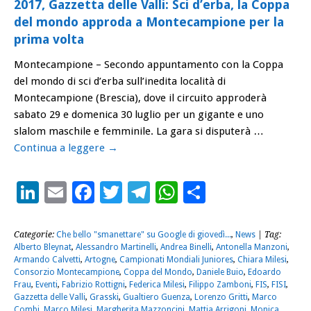
2017, Gazzetta delle Valli: Sci d’erba, la Coppa
del mondo approda a Montecampione per la
prima volta
Montecampione – Secondo appuntamento con la Coppa
del mondo di sci d’erba sull’inedita località di
Montecampione (Brescia), dove il circuito approderà
sabato 29 e domenica 30 luglio per un gigante e uno
slalom maschile e femminile. La gara si disputerà …
Continua a leggere
→
LinkedIn
Email
Facebook
Twitter
Telegram
WhatsApp
Condividi
Categorie:
Che bello "smanettare" su Google di giovedì...
,
News
| Tag:
Alberto Bleynat
,
Alessandro Martinelli
,
Andrea Binelli
,
Antonella Manzoni
,
Armando Calvetti
,
Artogne
,
Campionati Mondiali Juniores
,
Chiara Milesi
,
Consorzio Montecampione
,
Coppa del Mondo
,
Daniele Buio
,
Edoardo
Frau
,
Eventi
,
Fabrizio Rottigni
,
Federica Milesi
,
Filippo Zamboni
,
FIS
,
FISI
,
Gazzetta delle Valli
,
Grasski
,
Gualtiero Guenza
,
Lorenzo Gritti
,
Marco
Combi
,
Marco Milesi
,
Margherita Mazzoncini
,
Mattia Arrigoni
,
Monica