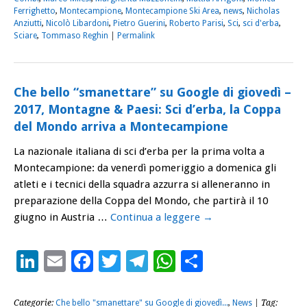
Ferrighetto
,
Montecampione
,
Montecampione Ski Area
,
news
,
Nicholas
Anziutti
,
Nicolò Libardoni
,
Pietro Guerini
,
Roberto Parisi
,
Sci
,
sci d'erba
,
Sciare
,
Tommaso Reghin
|
Permalink
Che bello “smanettare” su Google di giovedì –
2017, Montagne & Paesi: Sci d’erba, la Coppa
del Mondo arriva a Montecampione
La nazionale italiana di sci d’erba per la prima volta a
Montecampione: da venerdì pomeriggio a domenica gli
atleti e i tecnici della squadra azzurra si alleneranno in
preparazione della Coppa del Mondo, che partirà il 10
giugno in Austria …
Continua a leggere
→
LinkedIn
Email
Facebook
Twitter
Telegram
WhatsApp
Condividi
Categorie:
Che bello "smanettare" su Google di giovedì...
,
News
| Tag: