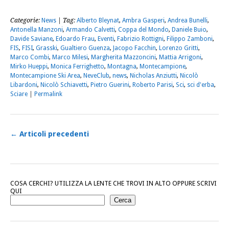
Categorie:
News
| Tag:
Alberto Bleynat
,
Ambra Gasperi
,
Andrea Bunelli
,
Antonella Manzoni
,
Armando Calvetti
,
Coppa del Mondo
,
Daniele Buio
,
Davide Saviane
,
Edoardo Frau
,
Eventi
,
Fabrizio Rottigni
,
Filippo Zamboni
,
FIS
,
FISI
,
Grasski
,
Gualtiero Guenza
,
Jacopo Facchin
,
Lorenzo Gritti
,
Marco Combi
,
Marco Milesi
,
Margherita Mazzoncini
,
Mattia Arrigoni
,
Mirko Hueppi
,
Monica Ferrighetto
,
Montagna
,
Montecampione
,
Montecampione Ski Area
,
NeveClub
,
news
,
Nicholas Anziutti
,
Nicolò
Libardoni
,
Nicolò Schiavetti
,
Pietro Guerini
,
Roberto Parisi
,
Sci
,
sci d'erba
,
Sciare
|
Permalink
←
Articoli precedenti
COSA CERCHI? UTILIZZA LA LENTE CHE TROVI IN ALTO OPPURE SCRIVI
QUI
Cerca