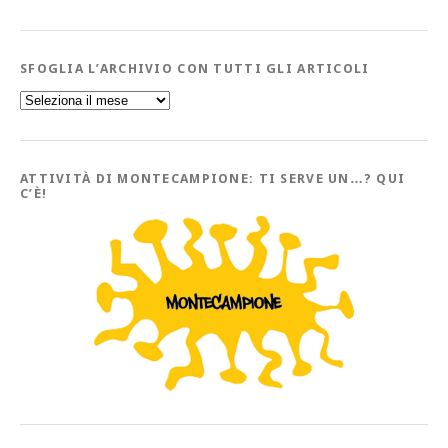
SFOGLIA L’ARCHIVIO CON TUTTI GLI ARTICOLI
Sfoglia
l’Archivio
con
tutti
gli
Articoli
ATTIVITÀ DI MONTECAMPIONE: TI SERVE UN…? QUI
C’È!