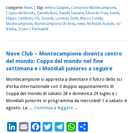
Categorie:
News
| Tag:
Ambra Gasperi
,
Consorzio Montecampione
,
Coppa del Mondo
,
Daniele Buio
,
Davide Saviane
,
Edoardo Frau
,
Eventi
,
Filippo Zamboni
,
FIS
,
Grasski
,
Lorenzo Gritti
,
Marco Combi
,
Montecampione
,
Montecampione Ski Area
,
news
,
Nicholas Anziutti
,
sci
d'erba
,
Sciare
|
Permalink
Neve Club – Montecampione diventa centro
del mondo: Coppa del mondo nel fine
settimana e i Mondiali juniores a seguire
Montecampione si appresta a diventare il fulcro dello sci
d’erba internazionale con il doppio appuntamento di
Coppa del mondo di sabato 28 e domenica 29 luglio e i
Mondiali juniores in programma da mercoledì 1 a sabato 4
agosto. La …
Continua a leggere
→
LinkedIn
Email
Facebook
Twitter
Telegram
WhatsApp
Condividi