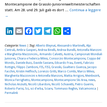
Montecampione die Grasski-Juniorenweltmeisterschaften
statt. Am 28. und 29. Juli gab es dort …
Continua a leggere
→
LinkedIn
Email
Facebook
Twitter
Telegram
WhatsApp
Condividi
Categorie:
News
| Tag:
Alberto Bleynat
,
Alessandro Martinelli
,
Alpi
Centrali
,
Ambra Gasperi
,
Andrea Binelli
,
Andrea Bunelli
,
Antonella Manzoni
e Margherita Mazzoncini.
,
Armando Calvetti
,
Austria
,
Campionati Mondiali
Juniores
,
Chiara e Federica Milesi
,
Consorzio Montecampione
,
Coppa del
Mondo
,
Daniele Buio
,
Davide Saviane
,
Edoardo Frau
,
Eventi
,
Fabrizio
Rottigni
,
Filippo Zamboni
,
FIS
,
FISI
,
Grasski
,
Gualtiero Guenza
,
Jacopo
Facchin
,
Kristin Hetflisch
,
Lorenzo Gritti
,
Marco Combi
,
Marco Milesi
,
Margherita Mazzoncini e Antonella Manzoni
,
Mattia Arrigoni
,
Meinbezirk
,
Monica Ferrighetto
,
Montecampione
,
Montecampione Ski Area
,
news
,
Nicholas Anziutti
,
Nicolò Libardoni
,
Nicolò Schiavetti
,
Pietro Guerini
,
Roberto Parisi
,
Sci
,
sci d'erba
,
Sciare
,
Tommaso Reghin
,
Valcamonica
|
Permalink