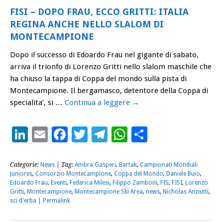
FISI – DOPO FRAU, ECCO GRITTI: ITALIA
REGINA ANCHE NELLO SLALOM DI
MONTECAMPIONE
Dopo il successo di Edoardo Frau nel gigante di sabato,
arriva il trionfo di Lorenzo Gritti nello slalom maschile che
ha chiuso la tappa di Coppa del mondo sulla pista di
Montecampione. Il bergamasco, detentore della Coppa di
specialita’, si …
Continua a leggere
→
LinkedIn
Email
Facebook
Twitter
Telegram
WhatsApp
Condividi
Categorie:
News
| Tag:
Ambra Gasperi
,
Bartak
,
Campionati Mondiali
Juniores
,
Consorzio Montecampione
,
Coppa del Mondo
,
Daniele Buio
,
Edoardo Frau
,
Eventi
,
Federica Milesi
,
Filippo Zamboni
,
FIS
,
FISI
,
Lorenzo
Gritti
,
Montecampione
,
Montecampione Ski Area
,
news
,
Nicholas Anziutti
,
sci d'erba
|
Permalink