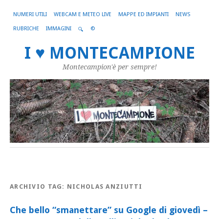
NUMERI UTILI
WEBCAM E METEO LIVE
MAPPE ED IMPIANTI
NEWS
RUBRICHE
IMMAGINI
©
🔍
I ♥ MONTECAMPIONE
Montecampion'è per sempre!
ARCHIVIO TAG:
NICHOLAS ANZIUTTI
Che bello “smanettare” su Google di giovedì –