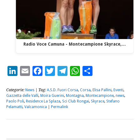
Radio Voce Camuna - Montecampione Skyrace,…
LinkedIn
Email
Facebook
Twitter
Telegram
WhatsApp
Condividi
Categorie:
News
| Tag:
A.S.D. Fuori Corsa
,
Corsa
,
Elisa Pallini
,
Eventi
,
Gazzetta delle Valli
,
Moira Guerini
,
Montagna
,
Montecampione
,
news
,
Paolo Poli
,
Residence La Splaza
,
Sci Club Rongai
,
Skyrace
,
Stefano
Pelamatti
,
Valcamonica
|
Permalink