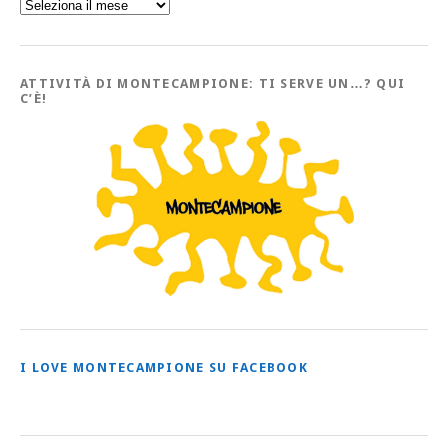
Sfoglia
l’Archivio
con
tutti
gli
Articoli
ATTIVITÀ DI MONTECAMPIONE: TI SERVE UN…? QUI
C’È!
I LOVE MONTECAMPIONE SU FACEBOOK