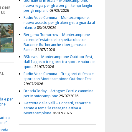
Giornale di Brescia – Montecampione:
nuova regia per gli alberghi, tempi lunghi
IONE
per gli impianti
03/08/2026
 LE
Radio Voce Camuna – Montecampione,
nuovo assetto per gli alberghi: si guarda al
rilancio
03/08/2026
Bergamo Tomorrow – Montecampione
accende l’estate dello spettacolo: con
Baccini e Ruffini anche il bergamasco
Fantini
31/07/2026
BSNews – Montecampione Outdoor Fest,
dall’1 agosto tre giorni tra sport e natura in
quota
31/07/2026
AL
Radio Voce Camuna – Tre giorni di festa e
sport con Montecampione Outdoor Fest
29/07/2026
BresciaToday – Artogne: Corri e cammina
per Montecampione
29/07/2026
da e per
Gazzetta delle Valli – Concerti, cabaret e
one
serate a tema: la rassegna estiva a
Montecampione
28/07/2026
vado a
one”
econda