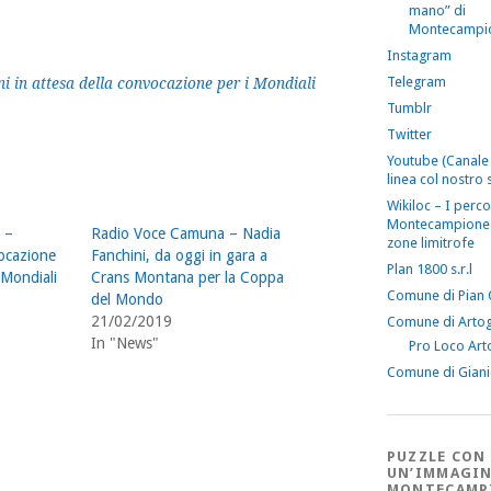
mano” di
Montecampi
Instagram
Telegram
i in attesa della convocazione per i Mondiali
Tumblr
Twitter
Youtube (Canale 
linea col nostro s
Wikiloc – I perco
Montecampione 
 –
Radio Voce Camuna – Nadia
zone limitrofe
ocazione
Fanchini, da oggi in gara a
Plan 1800 s.r.l
 Mondiali
Crans Montana per la Coppa
Comune di Pian
del Mondo
21/02/2019
Comune di Arto
In "News"
Pro Loco Art
Comune di Gian
PUZZLE CON
UN’IMMAGIN
MONTECAMP