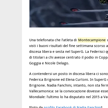
Una telefonata che l’atleta di
Montecampione
d
visti i buoni risultati del fine settimana scorso
discesa libera e sesta nel SuperG. La Federisci 
di titolari a chi avesse centrato il podio in Co
Goggia e Nicole Delago.
A contendersi un posto in discesa libera ci sono
Federica Brignone ed Elena Curtoni. In SuperG c
Brignone. Nadia Fanchini, intanto, non sta ferm
Vallecamonica: se la convocazione dovesse esse
Mondiale: l’ultimo lo ha disputato nel 2015 a Vai
[Foto da
profilo Facebook di Nadia Fanchini
]