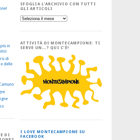
SFOGLIA L’ARCHIVIO CON TUTTI
one!
GLI ARTICOLI
Sfoglia
l’Archivio
con
tutti
gli
Articoli
ATTIVITÀ DI MONTECAMPIONE: TI
più in
SERVE UN…? QUI C’È!
ito)
rsi di
e delle
 Camuno
gne
ogne
ico
I LOVE MONTECAMPIONE SU
E DI
FACEBOOK
IONE?