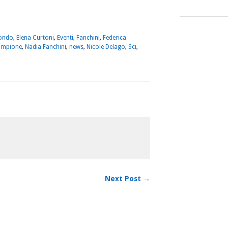
m
sApp
dividi
ondo
,
Elena Curtoni
,
Eventi
,
Fanchini
,
Federica
ampione
,
Nadia Fanchini
,
news
,
Nicole Delago
,
Sci
,
Next Post →