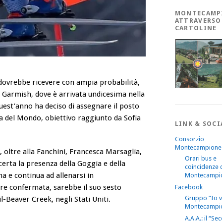
MONTECAMP
ATTRAVERSO
CARTOLINE
ovrebbe ricevere con ampia probabilità,
 a Garmish, dove è arrivata undicesima nella
quest’anno ha deciso di assegnare il posto
ppa del Mondo, obiettivo raggiunto da Sofia
LINK & SOCI
Consorzio
Montecampione
, oltre alla Fanchini, Francesca Marsaglia,
Orari bus e
erta la presenza della Goggia e della
coincidenze 
a e continua ad allenarsi in
Montecampi
re confermata, sarebbe il suo sesto
Facebook
Gruppo “Io 
l-Beaver Creek, negli Stati Uniti.
Montecampi
A.A.A.: il “S