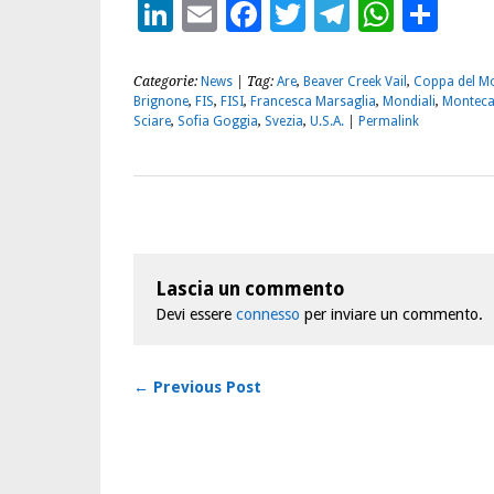
LinkedIn
Email
Facebook
Twitter
Telegra
What
Con
Categorie:
News
| Tag:
Are
,
Beaver Creek Vail
,
Coppa del M
Brignone
,
FIS
,
FISI
,
Francesca Marsaglia
,
Mondiali
,
Montec
Sciare
,
Sofia Goggia
,
Svezia
,
U.S.A.
|
Permalink
Lascia un commento
Devi essere
connesso
per inviare un commento.
← Previous Post