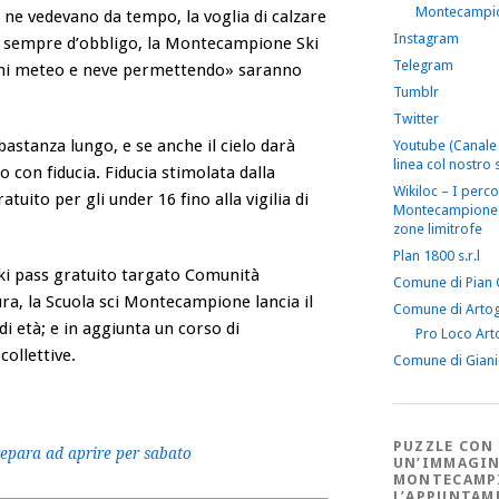
Montecampi
 ne vedevano da tempo, la voglia di calzare
Instagram
o è sempre d’obbligo, la Montecampione Ski
Telegram
ioni meteo e neve permettendo» saranno
Tumblr
Twitter
astanza lungo, e se anche il cielo darà
Youtube (Canale 
linea col nostro s
 con fiducia. Fiducia stimolata dalla
Wikiloc – I perco
tuito per gli under 16 fino alla vigilia di
Montecampione 
zone limitrofe
Plan 1800 s.r.l
ski pass gratuito targato Comunità
Comune di Pian
ra, la Scuola sci Montecampione lancia il
Comune di Arto
di età; e in aggiunta un corso di
Pro Loco Art
collettive.
Comune di Gian
PUZZLE CON
repara ad aprire per sabato
UN’IMMAGIN
MONTECAMP
L’APPUNTAM