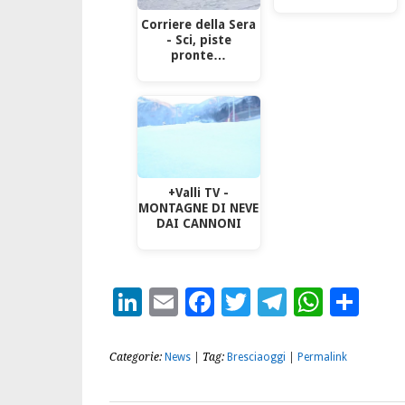
Corriere della Sera
- Sci, piste
pronte…
+Valli TV -
MONTAGNE DI NEVE
DAI CANNONI
LinkedIn
Email
Facebook
Twitter
Telegra
What
Con
Categorie:
News
| Tag:
Bresciaoggi
|
Permalink