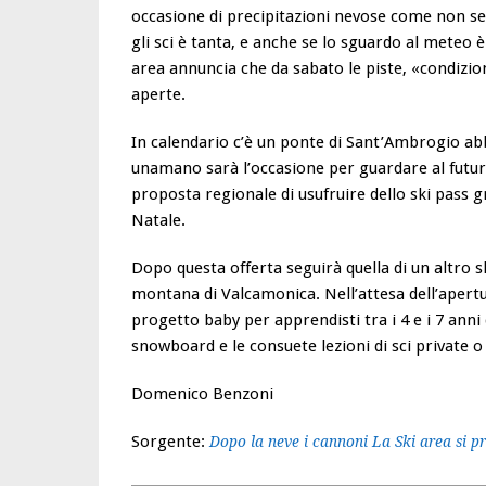
occasione di precipitazioni nevose come non se
gli sci è tanta, e anche se lo sguardo al mete
area annuncia che da sabato le piste, «condiz
aperte.
In calendario c’è un ponte di Sant’Ambrogio abb
unamano sarà l’occasione per guardare al futuro
proposta regionale di usufruire dello ski pass gra
Natale.
Dopo questa offerta seguirà quella di un altro 
montana di Valcamonica. Nell’attesa dell’apertu
progetto baby per apprendisti tra i 4 e i 7 anni 
snowboard e le consuete lezioni di sci private o 
Domenico Benzoni
Sorgente:
Dopo la neve i cannoni La Ski area si p