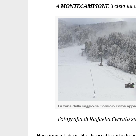
A
MONTECAMPIONE
il cielo ha
Fotografia di Raffaella Cerruto
Nove impianti di risalita, diciassette piste di var