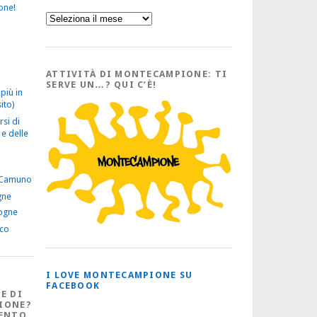
one!
Sfoglia
l’Archivio
con
tutti
gli
Articoli
ATTIVITÀ DI MONTECAMPIONE: TI
SERVE UN…? QUI C’È!
più in
ito)
rsi di
e delle
 Camuno
gne
ogne
ico
I LOVE MONTECAMPIONE SU
FACEBOOK
E DI
IONE?
ENTO