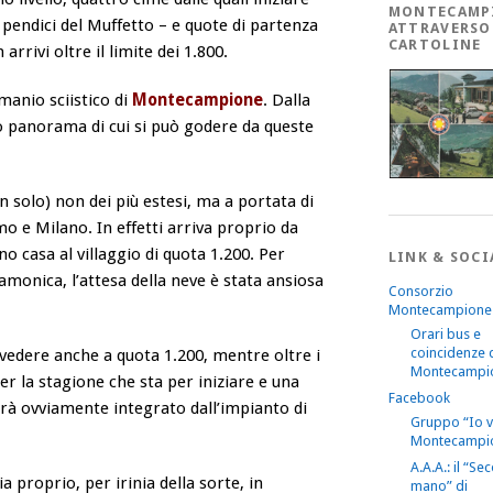
MONTECAMP
pendici del Muffetto – e quote di partenza
ATTRAVERSO
CARTOLINE
arrivi oltre il limite dei 1.800.
manio sciistico di
Montecampione
. Dalla
o panorama di cui si può godere da
queste
solo) non dei più estesi, ma a portata di
 e Milano. In effetti arriva proprio da
o casa al villaggio di quota 1.200. Per
LINK & SOCI
camonica, l’attesa della neve è stata ansiosa
Consorzio
Montecampione
Orari bus e
coincidenze 
i vedere anche a quota 1.200, mentre oltre i
Montecampi
r la stagione che sta per iniziare e una
Facebook
arà ovviamente integrato dall’impianto di
Gruppo “Io 
Montecampi
A.A.A.: il “S
proprio, per irinia della sorte, in
mano” di