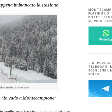
 appena imbiancato la stazione
MONTECAMP
FLASH!!! LO
POTETE SEG
SU WHATSA
…OPPURE SU
TELEGRAM; 
SCEGLINE U
SOLO!
 su “Io vado a Montecampione”
io livello, quattro cime dalle quali iniziare