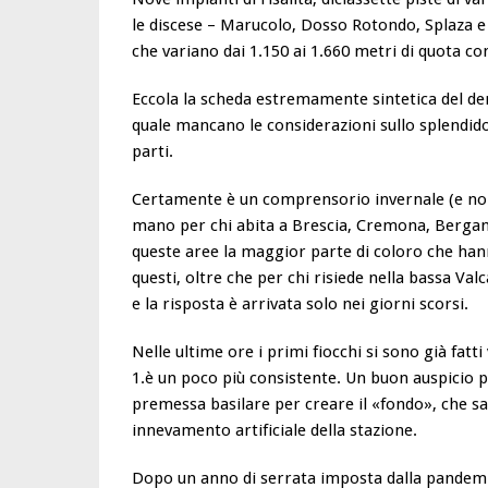
le discese – Marucolo, Dosso Rotondo, Splaza e 
che variano dai 1.150 ai 1.660 metri di quota con 
Eccola la scheda estremamente sintetica del de
quale mancano le considerazioni sullo splendid
parti.
Certamente è un comprensorio invernale (e non 
mano per chi abita a Brescia, Cremona, Bergamo
queste aree la maggior parte di coloro che hann
questi, oltre che per chi risiede nella bassa Val
e la risposta è arrivata solo nei giorni scorsi.
Nelle ultime ore i primi fiocchi si sono già fatt
1.è un poco più consistente. Un buon auspicio pe
premessa basilare per creare il «fondo», che s
innevamento artificiale della stazione.
Dopo un anno di serrata imposta dalla pandemia 