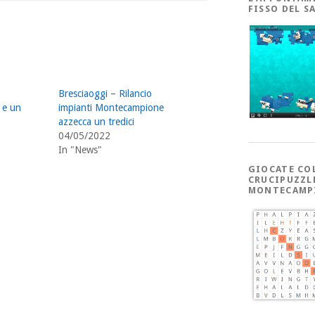
FISSO DEL S
Bresciaoggi – Rilancio
 e un
impianti Montecampione
azzecca un tredici
04/05/2022
In "News"
GIOCATE CO
CRUCIPUZZL
MONTECAMP