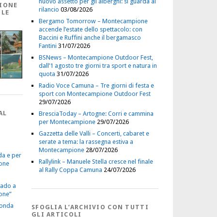
nuovo assetto per gli alberghi: si guarda al
IONE
rilancio
03/08/2026
 LE
Bergamo Tomorrow – Montecampione
accende l’estate dello spettacolo: con
Baccini e Ruffini anche il bergamasco
Fantini
31/07/2026
BSNews – Montecampione Outdoor Fest,
dall’1 agosto tre giorni tra sport e natura in
quota
31/07/2026
Radio Voce Camuna – Tre giorni di festa e
sport con Montecampione Outdoor Fest
29/07/2026
AL
BresciaToday – Artogne: Corri e cammina
per Montecampione
29/07/2026
Gazzetta delle Valli – Concerti, cabaret e
serate a tema: la rassegna estiva a
Montecampione
28/07/2026
da e per
Rallylink – Manuele Stella cresce nel finale
one
al Rally Coppa Camuna
24/07/2026
vado a
one”
econda
SFOGLIA L’ARCHIVIO CON TUTTI
GLI ARTICOLI