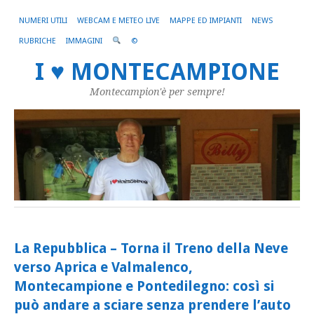
NUMERI UTILI
WEBCAM E METEO LIVE
MAPPE ED IMPIANTI
NEWS
RUBRICHE
IMMAGINI
©
I ♥ MONTECAMPIONE
Montecampion'è per sempre!
La Repubblica – Torna il Treno della Neve
verso Aprica e Valmalenco,
Montecampione e Pontedilegno: così si
può andare a sciare senza prendere l’auto