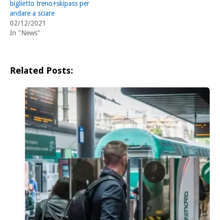
biglietto treno+skipass per
andare a sciare
02/12/2021
In "News"
Related Posts: