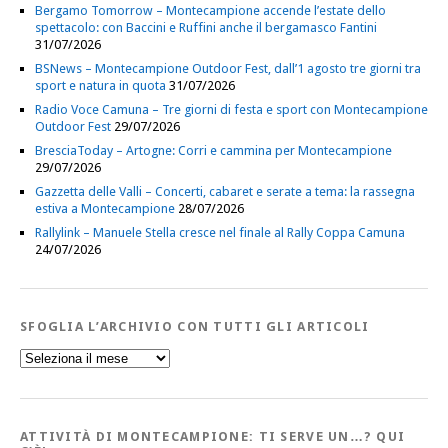
Bergamo Tomorrow – Montecampione accende l’estate dello
spettacolo: con Baccini e Ruffini anche il bergamasco Fantini
31/07/2026
BSNews – Montecampione Outdoor Fest, dall’1 agosto tre giorni tra
sport e natura in quota
31/07/2026
Radio Voce Camuna – Tre giorni di festa e sport con Montecampione
Outdoor Fest
29/07/2026
BresciaToday – Artogne: Corri e cammina per Montecampione
29/07/2026
Gazzetta delle Valli – Concerti, cabaret e serate a tema: la rassegna
estiva a Montecampione
28/07/2026
Rallylink – Manuele Stella cresce nel finale al Rally Coppa Camuna
24/07/2026
SFOGLIA L’ARCHIVIO CON TUTTI GLI ARTICOLI
Sfoglia
l’Archivio
con
tutti
gli
Articoli
ATTIVITÀ DI MONTECAMPIONE: TI SERVE UN…? QUI