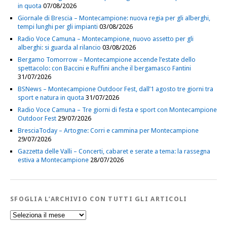
in quota
07/08/2026
Giornale di Brescia – Montecampione: nuova regia per gli alberghi,
tempi lunghi per gli impianti
03/08/2026
Radio Voce Camuna – Montecampione, nuovo assetto per gli
alberghi: si guarda al rilancio
03/08/2026
Bergamo Tomorrow – Montecampione accende l’estate dello
spettacolo: con Baccini e Ruffini anche il bergamasco Fantini
31/07/2026
BSNews – Montecampione Outdoor Fest, dall’1 agosto tre giorni tra
sport e natura in quota
31/07/2026
Radio Voce Camuna – Tre giorni di festa e sport con Montecampione
Outdoor Fest
29/07/2026
BresciaToday – Artogne: Corri e cammina per Montecampione
29/07/2026
Gazzetta delle Valli – Concerti, cabaret e serate a tema: la rassegna
estiva a Montecampione
28/07/2026
SFOGLIA L’ARCHIVIO CON TUTTI GLI ARTICOLI
Sfoglia
l’Archivio