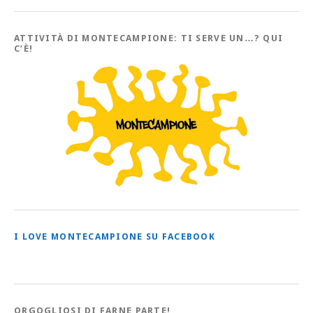
con
tutti
gli
Articoli
ATTIVITÀ DI MONTECAMPIONE: TI SERVE UN…? QUI
C’È!
I LOVE MONTECAMPIONE SU FACEBOOK
ORGOGLIOSI DI FARNE PARTE!