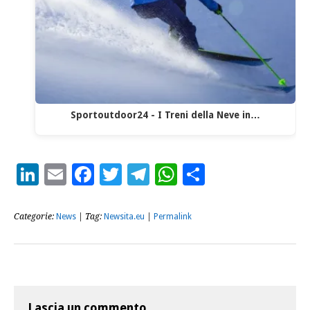
Sportoutdoor24 - I Treni della Neve in…
LinkedIn
Email
Facebook
Twitter
Telegram
WhatsApp
Condividi
Categorie:
News
| Tag:
Newsita.eu
|
Permalink
Lascia un commento