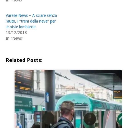
Varese News – A sciare senza
l’auto, i “treni della neve” per
le piste lombarde
13/12/2018
In "News"
Related Posts: