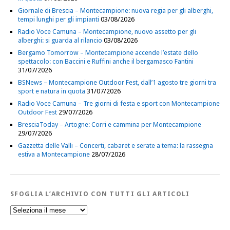
Giornale di Brescia – Montecampione: nuova regia per gli alberghi,
tempi lunghi per gli impianti
03/08/2026
Radio Voce Camuna – Montecampione, nuovo assetto per gli
alberghi: si guarda al rilancio
03/08/2026
Bergamo Tomorrow – Montecampione accende l’estate dello
spettacolo: con Baccini e Ruffini anche il bergamasco Fantini
31/07/2026
BSNews – Montecampione Outdoor Fest, dall’1 agosto tre giorni tra
sport e natura in quota
31/07/2026
Radio Voce Camuna – Tre giorni di festa e sport con Montecampione
Outdoor Fest
29/07/2026
BresciaToday – Artogne: Corri e cammina per Montecampione
29/07/2026
Gazzetta delle Valli – Concerti, cabaret e serate a tema: la rassegna
estiva a Montecampione
28/07/2026
SFOGLIA L’ARCHIVIO CON TUTTI GLI ARTICOLI
Sfoglia
l’Archivio
con