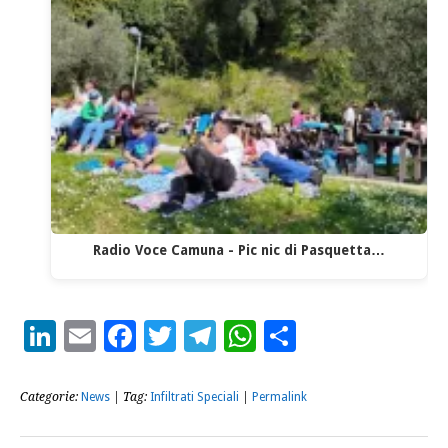
Radio Voce Camuna - Pic nic di Pasquetta…
LinkedIn
Email
Facebook
Twitter
Telegram
WhatsApp
Condividi
Categorie:
News
| Tag:
Infiltrati Speciali
|
Permalink