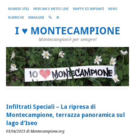
NUMERI UTILI
WEBCAM E METEO LIVE
MAPPE ED IMPIANTI
NEWS
RUBRICHE
IMMAGINI
©
I ♥ MONTECAMPIONE
Montecampion'è per sempre!
Infiltrati Speciali – La ripresa di
Montecampione, terrazza panoramica sul
lago d’Iseo
03/04/2023
di Montecampione.org