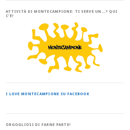
tutti
gli
Articoli
ATTIVITÀ DI MONTECAMPIONE: TI SERVE UN…? QUI
C’È!
I LOVE MONTECAMPIONE SU FACEBOOK
ORGOGLIOSI DI FARNE PARTE!