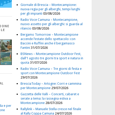
Giornale di Brescia – Montecampione:
nuova regia per gli alberghi, tempi lunghi
per gli impianti
03/08/2026
Radio Voce Camuna – Montecampione,
nuovo assetto per gli alberghi: si guarda al
IONE
rilancio
03/08/2026
 LE
Bergamo Tomorrow – Montecampione
accende l’estate dello spettacolo: con
Baccini e Ruffini anche il bergamasco
Fantini
31/07/2026
BSNews – Montecampione Outdoor Fest,
dall’1 agosto tre giorni tra sport e natura in
quota
31/07/2026
Radio Voce Camuna – Tre giorni di festa e
sport con Montecampione Outdoor Fest
29/07/2026
AL
BresciaToday – Artogne: Corri e cammina
per Montecampione
29/07/2026
Gazzetta delle Valli – Concerti, cabaret e
serate a tema: la rassegna estiva a
Montecampione
28/07/2026
da e per
Rallylink – Manuele Stella cresce nel finale
one
al Rally Coppa Camuna
24/07/2026