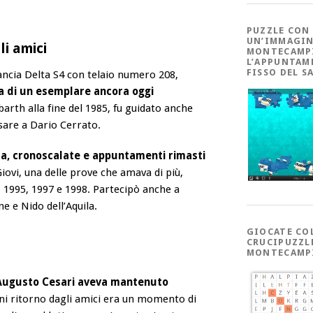
PUZZLE CON
UN’IMMAGIN
li amici
MONTECAMP
L’APPUNTAM
FISSO DEL S
Lancia Delta S4 con telaio numero 208,
ta di un esemplare ancora oggi
Abarth alla fine del 1985, fu guidato anche
sare a Dario Cerrato.
da, cronoscalate e appuntamenti rimasti
iovi, una delle prove che amava di più,
, 1995, 1997 e 1998. Partecipò anche a
e Nido dell’Aquila.
GIOCATE CO
CRUCIPUZZL
MONTECAMP
Augusto Cesari aveva mantenuto
ni ritorno dagli amici era un momento di