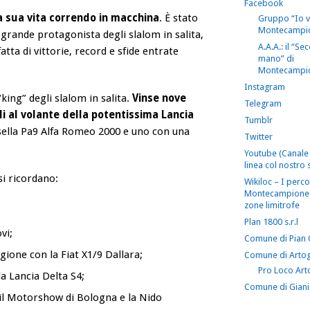
Facebook
 sua vita correndo in macchina
. È stato
Gruppo “Io 
Montecampi
 grande protagonista degli slalom in salita,
A.A.A.: il “S
atta di vittorie, record e sfide entrate
mano” di
Montecampi
Instagram
king” degli slalom in salita.
Vinse nove
Telegram
uali al volante della potentissima Lancia
Tumblr
’Osella Pa9 Alfa Romeo 2000 e uno con una
Twitter
Youtube (Canale 
linea col nostro s
 si ricordano:
Wikiloc – I perco
Montecampione 
zone limitrofe
Plan 1800 s.r.l
vi;
Comune di Pian
agione con la Fiat X1/9 Dallara;
Comune di Arto
Pro Loco Art
la Lancia Delta S4;
Comune di Gian
 il Motorshow di Bologna e la Nido