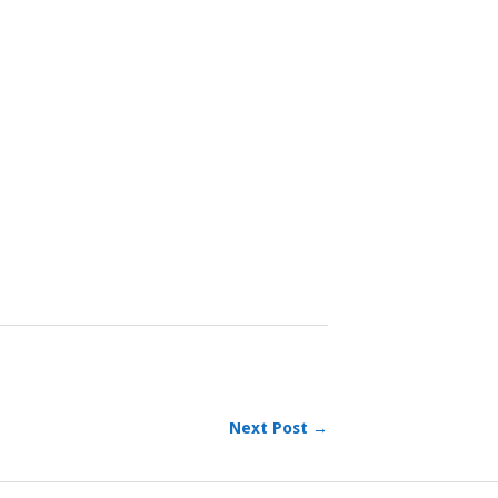
m
sApp
dividi
Next Post →