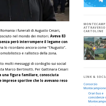
MONTECAMP
ATTRAVERSO
n Romania i funerali di Augusto Cesari,
CARTOLINE
onosciuto nel mondo dei motori.
Aveva 83
, senza però interrompere il legame con
ona lo ricordano ancora come “l’Augusto”.
omobilistico e rallistico della zona.
ato molti messaggi di cordoglio sui social
lysta Marco Bertinotti. Per Gattinara Cesari
a una figura familiare, conosciuta
LINK & SOCI
le imprese sportive che lo avevano reso
Consorzio
Montecampione
Orari bus e
coincidenze 
Montecampi