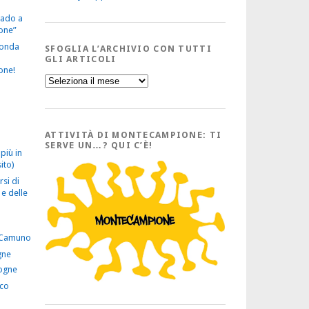
vado a
one”
econda
SFOGLIA L’ARCHIVIO CON TUTTI
GLI ARTICOLI
one!
Sfoglia
l’Archivio
con
tutti
gli
Articoli
ATTIVITÀ DI MONTECAMPIONE: TI
SERVE UN…? QUI C’È!
più in
ito)
rsi di
e delle
 Camuno
gne
ogne
ico