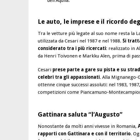
dell’Aquila.
Le auto, le imprese e il ricordo deg
Tra le vetture più legate al suo nome resta la 
utilizzata da Cesari nel 1987 e nel 1988.
Si trat
considerato tra i più ricercati
: realizzato in 
da Henri Toivonen e Markku Alen, prima di pas
Cesari
prese parte a gare su pista e su stra
celebri tra gli appassionati
. Alla Mignanego-G
ottenne cinque successi assoluti: nel 1983, 1987
competizioni come Piancamuno-Montecampione 
Gattinara saluta “l’Augusto”
Nonostante da molti anni vivesse in Romania,
rapporti con Gattinara e con il territorio
. Og