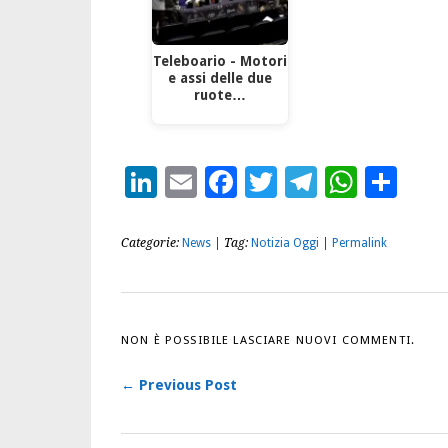
Teleboario - Motori
e assi delle due
ruote…
LinkedIn
Email
Facebook
Twitter
Telegra
What
Con
Categorie:
News
| Tag:
Notizia Oggi
|
Permalink
NON È POSSIBILE LASCIARE NUOVI COMMENTI.
← Previous Post