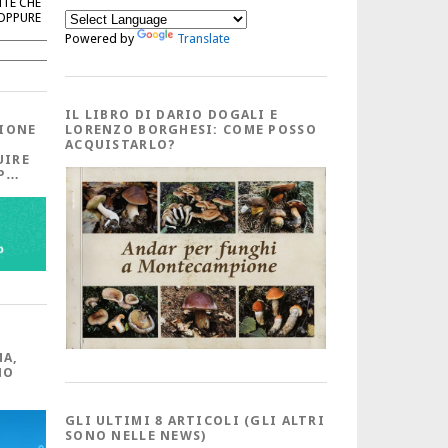
NTE CHE
 OPPURE
Powered by
Translate
Cerca
IL LIBRO DI DARIO DOGALI E
IONE
LORENZO BORGHESI: COME POSSO
ACQUISTARLO?
UIRE
PP…
MA,
NO
GLI ULTIMI 8 ARTICOLI (GLI ALTRI
SONO NELLE NEWS)