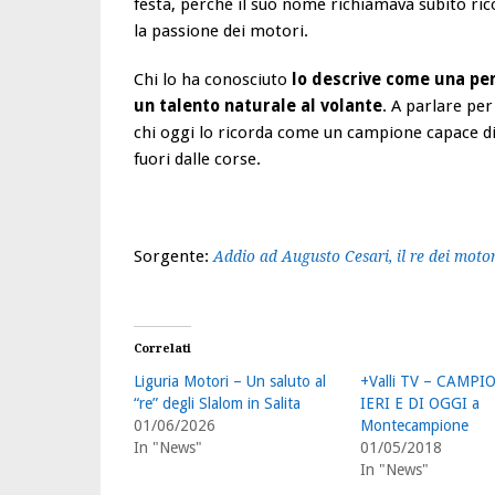
festa, perché il suo nome richiamava subito ric
la passione dei motori.
Chi lo ha conosciuto
lo descrive come una per
un talento naturale al volante
. A parlare per
chi oggi lo ricorda come un campione capace di
fuori dalle corse.
Sorgente:
Addio ad Augusto Cesari, il re dei moto
Correlati
Liguria Motori – Un saluto al
+Valli TV – CAMPI
“re” degli Slalom in Salita
IERI E DI OGGI a
01/06/2026
Montecampione
In "News"
01/05/2018
In "News"