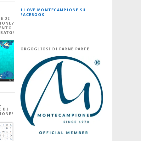
I LOVE MONTECAMPIONE SU
FACEBOOK
E DI
IONE?
ENTO
ABATO!
ORGOGLIOSI DI FARNE PARTE!
L
E DI
IONE!