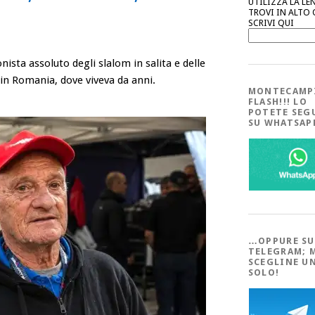
UTILIZZA LA LE
TROVI IN ALTO
SCRIVI QUI
nista assoluto degli slalom in salita e delle
li in Romania, dove viveva da anni.
MONTECAMP
FLASH!!! LO
POTETE SEG
SU WHATSA
…OPPURE SU
TELEGRAM; 
SCEGLINE U
SOLO!