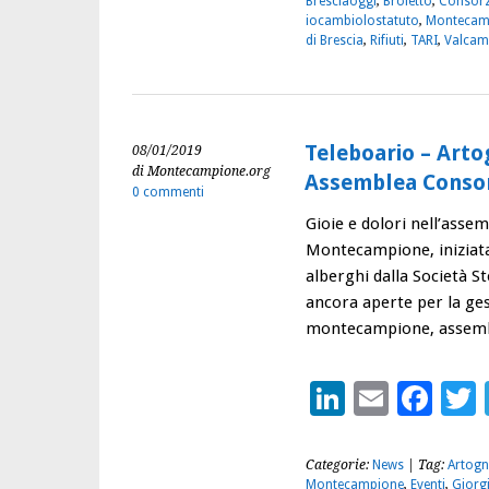
Bresciaoggi
,
Broletto
,
Consorz
iocambiolostatuto
,
Montecam
di Brescia
,
Rifiuti
,
TARI
,
Valcam
Teleboario – Art
08/01/2019
di Montecampione.org
Assemblea Consor
0 commenti
Gioie e dolori nell’asse
Montecampione, iniziata c
alberghi dalla Società St
ancora aperte per la ges
montecampione, assembl
LinkedIn
Email
Fac
Categorie:
News
| Tag:
Artogn
Montecampione
,
Eventi
,
Giorg