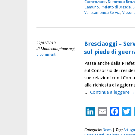
Convenzione
,
Domenico Benz
Camuno
,
Prefetto di Brescia
,
S
Vallecamonica Servizi
,
Visson
Bresciaoggi – Ser
22/01/2019
di Montecampione.org
sul piede di guerr
0 commenti
Passa anche dalla Prefet
sul Consorzio dei resid
sue relazioni con i Com
alla richiesta di aggior
…
Continua a leggere
LinkedIn
Email
Fac
Categorie:
News
| Tag:
Artogn