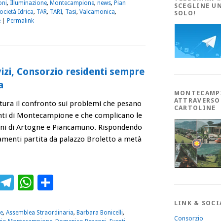
oni
,
Illuminazione
,
Montecampione
,
news
,
Pian
SCEGLINE U
ocietà Idrica
,
TAR
,
TARI
,
Tasi
,
Valcamonica
,
SOLO!
e
|
Permalink
vizi, Consorzio residenti sempre
a
MONTECAMP
ATTRAVERSO
tura il confronto sui problemi che pesano
CARTOLINE
enti di Montecampione e che complicano le
uni di Artogne e Piancamuno. Rispondendo
namenti partita da palazzo Broletto a metà
→
ebook
Twitter
Telegram
WhatsApp
Condividi
LINK & SOCI
e
,
Assemblea Straordinaria
,
Barbara Bonicelli
,
Consorzio