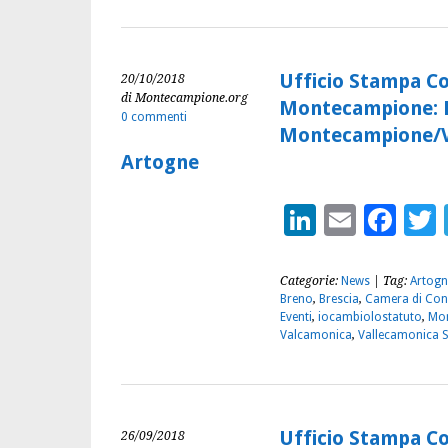
Ufficio Stampa C
20/10/2018
di Montecampione.org
Montecampione: 
0 commenti
Montecampione/V
Artogne
LinkedIn
Email
Fac
Categorie:
News
| Tag:
Artogn
Breno
,
Brescia
,
Camera di Conc
Eventi
,
iocambiolostatuto
,
Mo
Valcamonica
,
Vallecamonica S
Ufficio Stampa C
26/09/2018