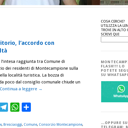
COSA CERCHI?
UTILIZZA LA LE
TROVI IN ALTO
SCRIVI QUI
itorio, l’accordo con
ltà
i l’intesa raggiunta tra Comune di
MONTECAMP
FLASH!!! LO
io dei residenti di Montecampione sulla
POTETE SEG
lla località turistica. La bozza di
SU WHATSA
a poco dal consiglio comunale chiude un
Continua a leggere
→
ebook
Twitter
Telegram
WhatsApp
Condividi
…OPPURE SU
e
,
Bresciaoggi
,
Comune
,
Consorzio Montecampione
,
TELEGRAM; 