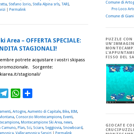
Comune di Arto
zetta
,
Stefano Iorio
,
Stella Alpina srls
,
TARI
,
Pro Loco Art
vizi
|
Permalink
Comune di Gian
PUZZLE CON
i Area – OFFERTA SPECIALE:
UN’IMMAGIN
NDITA STAGIONALI!
MONTECAMP
L’APPUNTAM
FISSO DEL S
embre potrete acquistare i vostri skipass
o promozionale. Sorgente:
area.it/stagionali/
ebook
Twitter
Telegram
WhatsApp
Condividi
amenti
,
Artogne
,
Aumento di Capitale
,
Bike
,
BIM
,
Montana
,
Consorzio Montecampione
,
Eventi
,
tecampione
,
Montecampione Ski Area
,
news
,
GIOCATE CO
n Camuno
,
Plan
,
Sci
,
Sciare
,
Seggiovia
,
Snowboard
,
CRUCIPUZZL
amonica
,
Vallecamonica Servizi
|
Permalink