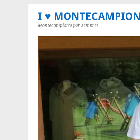
I ♥ MONTECAMPIO
Montecampion'è per sempre!