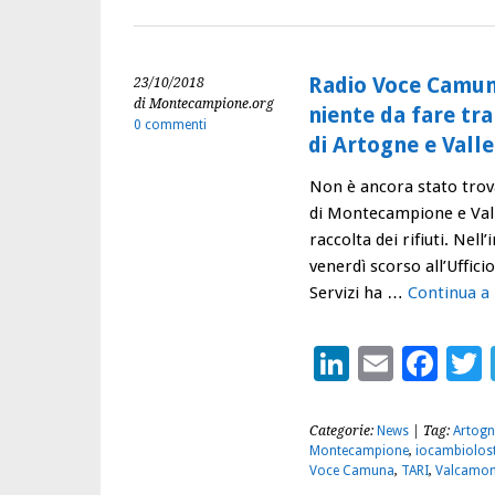
Radio Voce Camun
23/10/2018
di Montecampione.org
niente da fare tr
0 commenti
di Artogne e Vall
Non è ancora stato trova
di Montecampione e Vall
raccolta dei rifiuti. Nell
venerdì scorso all’Uffic
Servizi ha …
Continua a
LinkedIn
Email
Fac
Categorie:
News
| Tag:
Artogn
Montecampione
,
iocambiolos
Voce Camuna
,
TARI
,
Valcamon