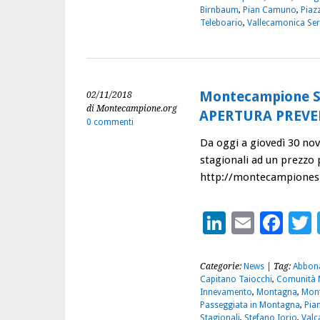
Birnbaum
,
Pian Camuno
,
Piaz
Teleboario
,
Vallecamonica Ser
Montecampione Sk
02/11/2018
di Montecampione.org
APERTURA PREVE
0 commenti
Da oggi a giovedì 30 nov
stagionali ad un prezz
http://montecampioneski
LinkedIn
Email
Fac
Categorie:
News
| Tag:
Abbon
Capitano Taiocchi
,
Comunità 
Innevamento
,
Montagna
,
Mon
Passeggiata in Montagna
,
Pia
Stagionali
,
Stefano Iorio
,
Valc