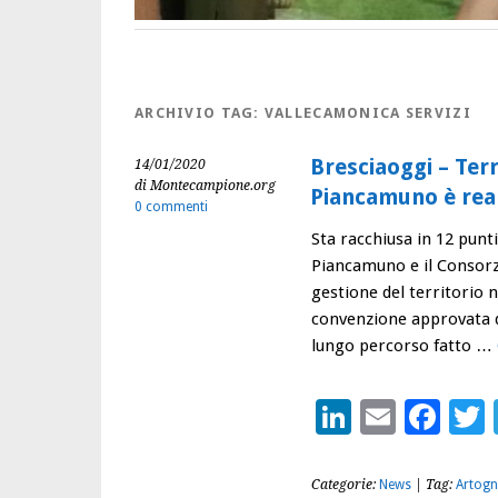
ARCHIVIO TAG:
VALLECAMONICA SERVIZI
Bresciaoggi – Terr
14/01/2020
di Montecampione.org
Piancamuno è rea
0 commenti
Sta racchiusa in 12 punt
Piancamuno e il Consorz
gestione del territorio ne
convenzione approvata d
lungo percorso fatto …
LinkedIn
Email
Fac
Categorie:
News
| Tag:
Artogn