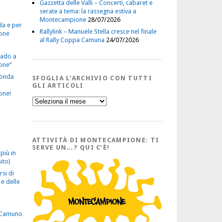
Gazzetta delle Valli – Concerti, cabaret e
serate a tema: la rassegna estiva a
Montecampione
28/07/2026
da e per
Rallylink – Manuele Stella cresce nel finale
one
al Rally Coppa Camuna
24/07/2026
vado a
one”
econda
SFOGLIA L’ARCHIVIO CON TUTTI
GLI ARTICOLI
one!
Sfoglia
l’Archivio
con
tutti
gli
Articoli
ATTIVITÀ DI MONTECAMPIONE: TI
SERVE UN…? QUI C’È!
più in
ito)
rsi di
e delle
 Camuno