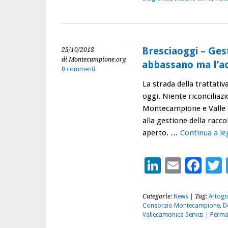
Bresciaoggi – Gesti
23/10/2018
di Montecampione.org
abbassano ma l’a
0 commenti
La strada della trattati
oggi. Niente riconciliazi
Montecampione e Valle C
alla gestione della raccolt
aperto. …
Continua a l
LinkedIn
Email
Fac
Categorie:
News
| Tag:
Artogn
Consorzio Montecampione
,
D
Vallecamonica Servizi
|
Perma