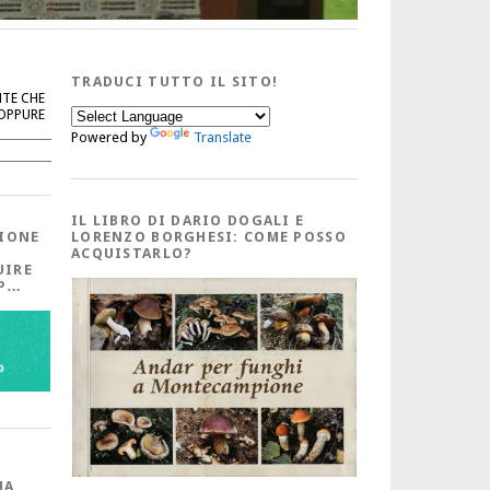
TRADUCI TUTTO IL SITO!
NTE CHE
 OPPURE
Powered by
Translate
Cerca
IL LIBRO DI DARIO DOGALI E
IONE
LORENZO BORGHESI: COME POSSO
ACQUISTARLO?
UIRE
PP…
MA,