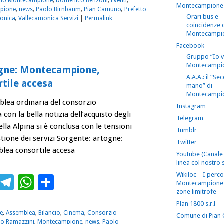
io Montecampione
,
Domenico Benzoni
,
Eventi
,
Montecampione
pione
,
news
,
Paolo Birnbaum
,
Pian Camuno
,
Prefetto
Orari bus e
onica
,
Vallecamonica Servizi
|
Permalink
coincidenze 
Montecampi
Facebook
Gruppo “Io 
Montecampi
ogne: Montecampione,
A.A.A.: il “S
tile accesa
mano” di
Montecampi
mblea ordinaria del consorzio
Instagram
on la bella notizia dell’acquisto degli
Telegram
ella Alpina si è conclusa con le tensioni
Tumblr
tione dei servizi Sorgente: artogne:
Twitter
ea consortile accesa
Youtube (Canale 
linea col nostro s
Wikiloc – I perco
ebook
Twitter
Telegram
WhatsApp
Condividi
Montecampione 
zone limitrofe
Plan 1800 s.r.l
e
,
Assemblea
,
Bilancio
,
Cinema
,
Consorzio
Comune di Pian
io Ramazzini
,
Montecampione
,
news
,
Paolo