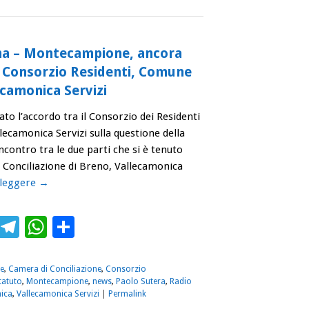
a – Montecampione, ancora
a Consorzio Residenti, Comune
ecamonica Servizi
to l’accordo tra il Consorzio dei Residenti
ecamonica Servizi sulla questione della
’incontro tra le due parti che si è tenuto
io Conciliazione di Breno, Vallecamonica
 leggere
→
ebook
Twitter
Telegram
WhatsApp
Condividi
e
,
Camera di Conciliazione
,
Consorzio
tatuto
,
Montecampione
,
news
,
Paolo Sutera
,
Radio
ica
,
Vallecamonica Servizi
|
Permalink