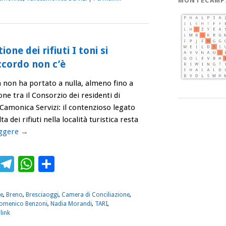
MONTECAMP
one dei rifiuti I toni si
ccordo non c’è
va non ha portato a nulla, almeno fino a
one tra il Consorzio dei residenti di
amonica Servizi: il contenzioso legato
a dei rifiuti nella località turistica resta
eggere
→
ebook
Twitter
Telegram
WhatsApp
Condividi
e
,
Breno
,
Bresciaoggi
,
Camera di Conciliazione
,
omenico Benzoni
,
Nadia Morandi
,
TARI
,
link