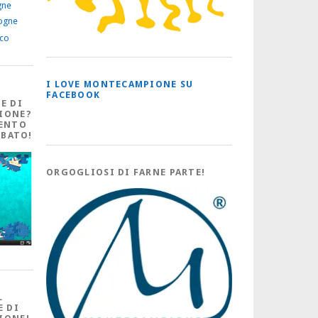
gne
ogne
ico
I LOVE MONTECAMPIONE SU
FACEBOOK
E DI
IONE?
ENTO
ABATO!
ORGOGLIOSI DI FARNE PARTE!
L
E DI