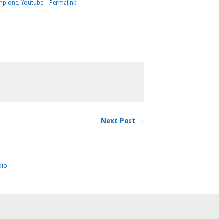
mpione
,
Youtube
|
Permalink
Next Post →
dio