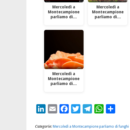
Mercoledì a
Mercoledì a
Montecampione
Montecampione
parliamo di…
parliamo di…
Mercoledì a
Montecampione
parliamo di…
LinkedIn
Email
Facebook
Twitter
Telegra
What
Con
Categorie:
Mercoledì a Montecampione parliamo di funghi 