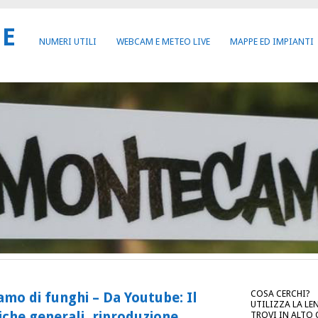
NE
NUMERI UTILI
WEBCAM E METEO LIVE
MAPPE ED IMPIANTI
COSA CERCHI?
mo di funghi – Da Youtube: Il
UTILIZZA LA LE
iche generali, riproduzione,
TROVI IN ALTO