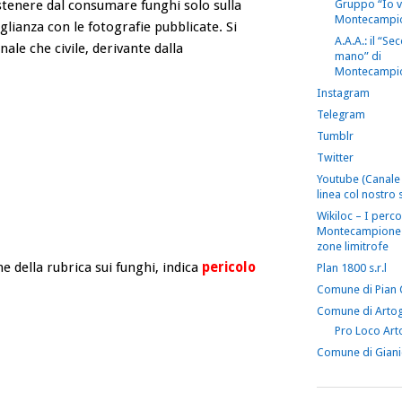
Gruppo “Io 
astenere dal consumare funghi solo sulla
Montecampi
glianza con le fotografie pubblicate. Si
A.A.A.: il “S
nale che civile, derivante dalla
mano” di
Montecampi
Instagram
Telegram
Tumblr
Twitter
Youtube (Canale 
linea col nostro s
Wikiloc – I perco
Montecampione 
zone limitrofe
e della rubrica sui funghi, indica
pericolo
Plan 1800 s.r.l
Comune di Pian
Comune di Arto
Pro Loco Art
Comune di Gian