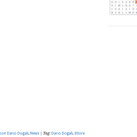
m
sApp
dividi
con Dario Dogali
,
News
| Tag:
Dario Dogali
,
Ettore