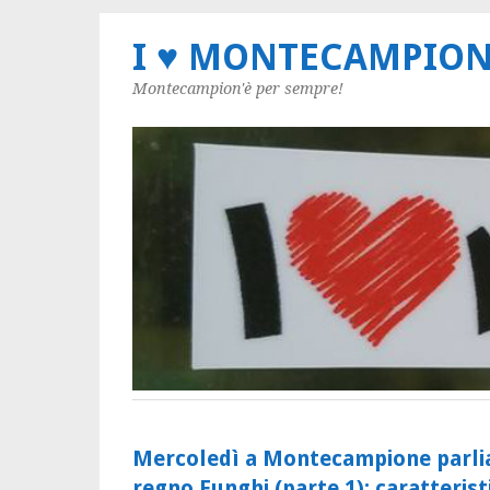
I ♥ MONTECAMPIO
Montecampion'è per sempre!
Mercoledì a Montecampione parlia
regno Funghi (parte 1): caratterist