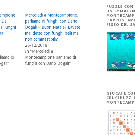
PUZZLE CON
UN’IMMAGIN
campione
Mercoledì a Montecampione,
MONTECAMP
L’APPUNTAM
– Da
parliamo di funghi con Dario
FISSO DEL S
 i Funghi
Dogali – Buon Natale? L’avete
na
mai detto con funghi belli ma
non commestibili?
26/12/2018
In "Mercoledì a
iamo di
Montecampione parliamo di
gali"
funghi con Dario Dogali"
GIOCATE CO
CRUCIPUZZL
MONTECAMP