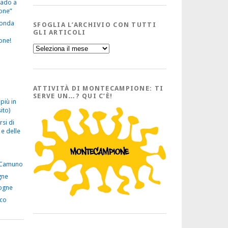
vado a
one”
econda
SFOGLIA L’ARCHIVIO CON TUTTI
GLI ARTICOLI
one!
Sfoglia
l’Archivio
con
tutti
gli
Articoli
ATTIVITÀ DI MONTECAMPIONE: TI
SERVE UN…? QUI C’È!
più in
ito)
rsi di
e delle
 Camuno
gne
ogne
ico