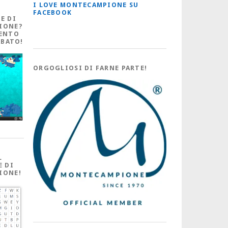
I LOVE MONTECAMPIONE SU
FACEBOOK
E DI
IONE?
ENTO
ABATO!
ORGOGLIOSI DI FARNE PARTE!
L
E DI
IONE!