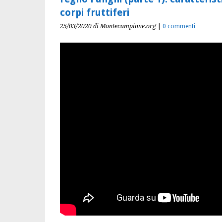
corpi fruttiferi
25/03/2020
di Montecampione.org
|
0 commenti