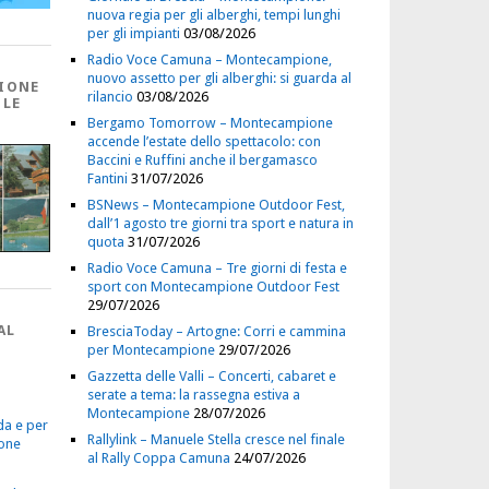
nuova regia per gli alberghi, tempi lunghi
per gli impianti
03/08/2026
Radio Voce Camuna – Montecampione,
nuovo assetto per gli alberghi: si guarda al
IONE
rilancio
03/08/2026
 LE
Bergamo Tomorrow – Montecampione
accende l’estate dello spettacolo: con
Baccini e Ruffini anche il bergamasco
Fantini
31/07/2026
BSNews – Montecampione Outdoor Fest,
dall’1 agosto tre giorni tra sport e natura in
quota
31/07/2026
Radio Voce Camuna – Tre giorni di festa e
sport con Montecampione Outdoor Fest
29/07/2026
AL
BresciaToday – Artogne: Corri e cammina
per Montecampione
29/07/2026
Gazzetta delle Valli – Concerti, cabaret e
serate a tema: la rassegna estiva a
Montecampione
28/07/2026
da e per
Rallylink – Manuele Stella cresce nel finale
one
al Rally Coppa Camuna
24/07/2026