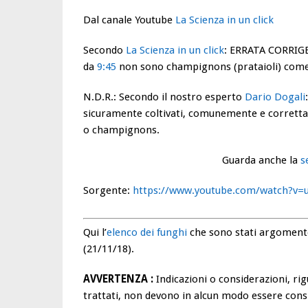
Dal canale Youtube
La Scienza in un click
Secondo
La Scienza in un click
:
ERRATA CORRIGE: 
da
9:45
non sono champignons (prataioli) come
N.D.R.: Secondo il nostro esperto
Dario Dogali
sicuramente coltivati, comunemente e corretta
o champignons.
Guarda anche la
s
Sorgente:
https://www.youtube.com/watch?v=u
Qui l’
elenco dei funghi
che sono stati argomento
(21/11/18).
AVVERTENZA :
Indicazioni o considerazioni, rig
trattati, non devono in alcun modo essere consi