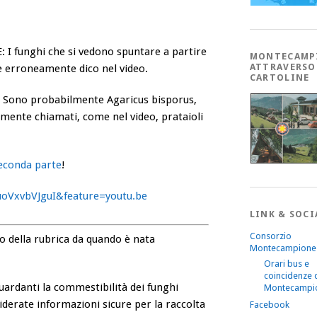
I funghi che si vedono spuntare a partire
MONTECAMP
ATTRAVERSO
 erroneamente dico nel video
.
CARTOLINE
: Sono probabilmente Agaricus bisporus,
mente chiamati, come nel video, prataioli
econda parte
!
oVxvbVJguI&feature=youtu.be
LINK & SOCI
Consorzio
 della rubrica da quando è nata
Montecampione
Orari bus e
coincidenze 
uardanti la commestibilità dei funghi
Montecampi
derate informazioni sicure per la raccolta
Facebook