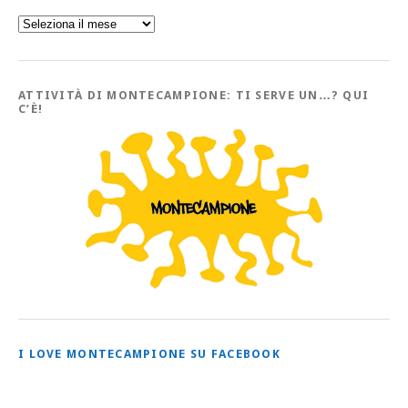
Sfoglia
l’Archivio
con
tutti
gli
Articoli
ATTIVITÀ DI MONTECAMPIONE: TI SERVE UN…? QUI
C’È!
I LOVE MONTECAMPIONE SU FACEBOOK