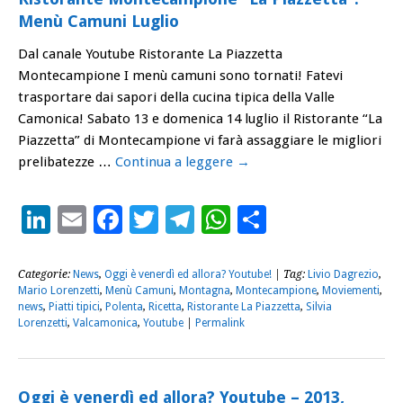
Menù Camuni Luglio
Dal canale Youtube Ristorante La Piazzetta
Montecampione I menù camuni sono tornati! Fatevi
trasportare dai sapori della cucina tipica della Valle
Camonica! Sabato 13 e domenica 14 luglio il Ristorante “La
Piazzetta” di Montecampione vi farà assaggiare le migliori
prelibatezze …
Continua a leggere
→
LinkedIn
Email
Facebook
Twitter
Telegram
WhatsApp
Condividi
Categorie:
News
,
Oggi è venerdì ed allora? Youtube!
| Tag:
Livio Dagrezio
,
Mario Lorenzetti
,
Menù Camuni
,
Montagna
,
Montecampione
,
Moviementi
,
news
,
Piatti tipici
,
Polenta
,
Ricetta
,
Ristorante La Piazzetta
,
Silvia
Lorenzetti
,
Valcamonica
,
Youtube
|
Permalink
Oggi è venerdì ed allora? Youtube – 2013,