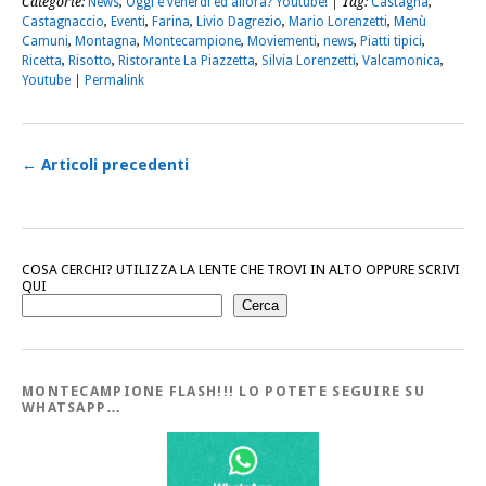
Categorie:
News
,
Oggi è venerdì ed allora? Youtube!
| Tag:
Castagna
,
Castagnaccio
,
Eventi
,
Farina
,
Livio Dagrezio
,
Mario Lorenzetti
,
Menù
Camuni
,
Montagna
,
Montecampione
,
Moviementi
,
news
,
Piatti tipici
,
Ricetta
,
Risotto
,
Ristorante La Piazzetta
,
Silvia Lorenzetti
,
Valcamonica
,
Youtube
|
Permalink
←
Articoli precedenti
COSA CERCHI? UTILIZZA LA LENTE CHE TROVI IN ALTO OPPURE SCRIVI
QUI
Cerca
MONTECAMPIONE FLASH!!! LO POTETE SEGUIRE SU
WHATSAPP…