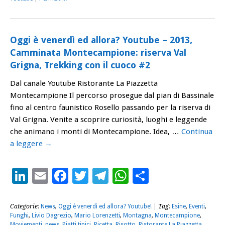
Oggi è venerdì ed allora? Youtube – 2013,
Camminata Montecampione: riserva Val
Grigna, Trekking con il cuoco #2
Dal canale Youtube Ristorante La Piazzetta
Montecampione Il percorso prosegue dal pian di Bassinale
fino al centro faunistico Rosello passando per la riserva di
Val Grigna. Venite a scoprire curiosità, luoghi e leggende
che animano i monti di Montecampione. Idea, …
Continua
a leggere
→
LinkedIn
Email
Facebook
Twitter
Telegram
WhatsApp
Condividi
Categorie:
News
,
Oggi è venerdì ed allora? Youtube!
| Tag:
Esine
,
Eventi
,
Funghi
,
Livio Dagrezio
,
Mario Lorenzetti
,
Montagna
,
Montecampione
,
Moviementi
,
news
,
Piatti tipici
,
Ricetta
,
Risotto
,
Ristorante La Piazzetta
,