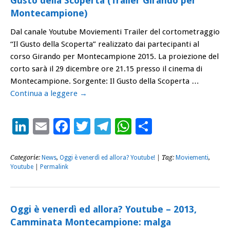
Gusto della Scoperta (Trailer Girando per
Montecampione)
Dal canale Youtube Moviementi Trailer del cortometraggio
“Il Gusto della Scoperta” realizzato dai partecipanti al
corso Girando per Montecampione 2015. La proiezione del
corto sarà il 29 dicembre ore 21.15 presso il cinema di
Montecampione. Sorgente: Il Gusto della Scoperta …
Continua a leggere
→
LinkedIn
Email
Facebook
Twitter
Telegram
WhatsApp
Condividi
Categorie:
News
,
Oggi è venerdì ed allora? Youtube!
| Tag:
Moviementi
,
Youtube
|
Permalink
Oggi è venerdì ed allora? Youtube – 2013,
Camminata Montecampione: malga