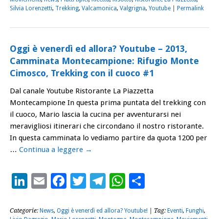
Silvia Lorenzetti
,
Trekking
,
Valcamonica
,
Valgrigna
,
Youtube
|
Permalink
Oggi è venerdì ed allora? Youtube – 2013,
Camminata Montecampione: Rifugio Monte
Cimosco, Trekking con il cuoco #1
Dal canale Youtube Ristorante La Piazzetta
Montecampione In questa prima puntata del trekking con
il cuoco, Mario lascia la cucina per avventurarsi nei
meravigliosi itinerari che circondano il nostro ristorante.
In questa camminata lo vediamo partire da quota 1200 per
…
Continua a leggere
→
LinkedIn
Email
Facebook
Twitter
Telegram
WhatsApp
Condividi
Categorie:
News
,
Oggi è venerdì ed allora? Youtube!
| Tag:
Eventi
,
Funghi
,