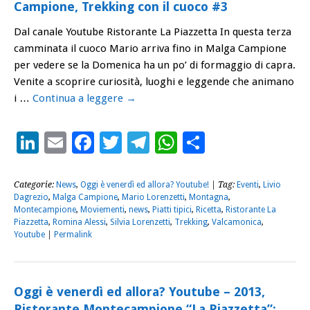
Campione, Trekking con il cuoco #3
Dal canale Youtube Ristorante La Piazzetta In questa terza
camminata il cuoco Mario arriva fino in Malga Campione
per vedere se la Domenica ha un po’ di formaggio di capra.
Venite a scoprire curiosità, luoghi e leggende che animano
i …
Continua a leggere
→
LinkedIn
Email
Facebook
Twitter
Telegram
WhatsApp
Condividi
Categorie:
News
,
Oggi è venerdì ed allora? Youtube!
| Tag:
Eventi
,
Livio
Dagrezio
,
Malga Campione
,
Mario Lorenzetti
,
Montagna
,
Montecampione
,
Moviementi
,
news
,
Piatti tipici
,
Ricetta
,
Ristorante La
Piazzetta
,
Romina Alessi
,
Silvia Lorenzetti
,
Trekking
,
Valcamonica
,
Youtube
|
Permalink
Oggi è venerdì ed allora? Youtube – 2013,
Ristorante Montecampione “La Piazzetta”: