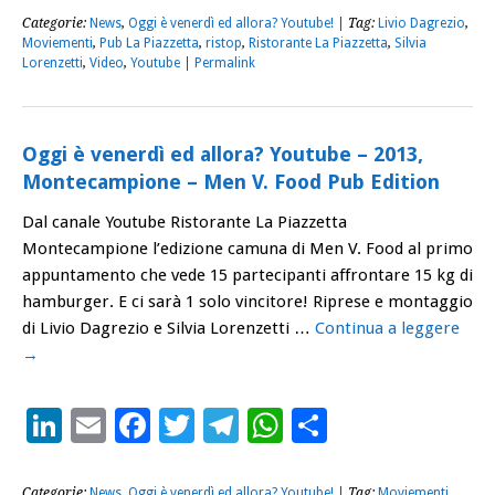
Categorie:
News
,
Oggi è venerdì ed allora? Youtube!
| Tag:
Livio Dagrezio
,
Moviementi
,
Pub La Piazzetta
,
ristop
,
Ristorante La Piazzetta
,
Silvia
Lorenzetti
,
Video
,
Youtube
|
Permalink
Oggi è venerdì ed allora? Youtube – 2013,
Montecampione – Men V. Food Pub Edition
Dal canale Youtube Ristorante La Piazzetta
Montecampione l’edizione camuna di Men V. Food al primo
appuntamento che vede 15 partecipanti affrontare 15 kg di
hamburger. E ci sarà 1 solo vincitore! Riprese e montaggio
di Livio Dagrezio e Silvia Lorenzetti …
Continua a leggere
→
LinkedIn
Email
Facebook
Twitter
Telegram
WhatsApp
Condividi
Categorie:
News
,
Oggi è venerdì ed allora? Youtube!
| Tag:
Moviementi
,