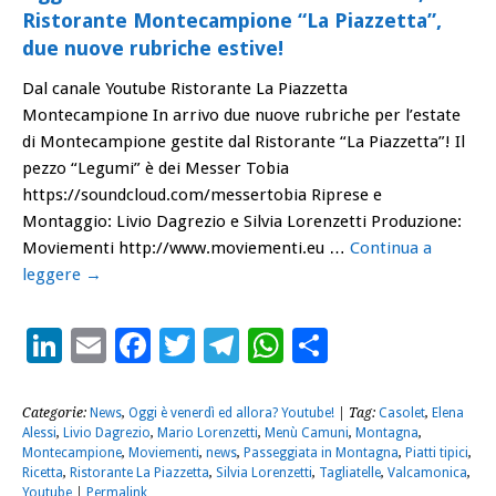
Ristorante Montecampione “La Piazzetta”,
due nuove rubriche estive!
Dal canale Youtube Ristorante La Piazzetta
Montecampione In arrivo due nuove rubriche per l’estate
di Montecampione gestite dal Ristorante “La Piazzetta”! Il
pezzo “Legumi” è dei Messer Tobia
https://soundcloud.com/messertobia Riprese e
Montaggio: Livio Dagrezio e Silvia Lorenzetti Produzione:
Moviementi http://www.moviementi.eu …
Continua a
leggere
→
LinkedIn
Email
Facebook
Twitter
Telegram
WhatsApp
Condividi
Categorie:
News
,
Oggi è venerdì ed allora? Youtube!
| Tag:
Casolet
,
Elena
Alessi
,
Livio Dagrezio
,
Mario Lorenzetti
,
Menù Camuni
,
Montagna
,
Montecampione
,
Moviementi
,
news
,
Passeggiata in Montagna
,
Piatti tipici
,
Ricetta
,
Ristorante La Piazzetta
,
Silvia Lorenzetti
,
Tagliatelle
,
Valcamonica
,
Youtube
|
Permalink