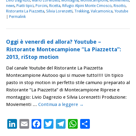
Livio Dagrezio
,
Mario Lorenzetti
,
Montagna
,
Montecampione
,
Moviementi
,
news
,
Piatti tipici
,
Porcini
,
Ricetta
,
Rifugio Alpini Monte Cimosco
,
Risotto
,
Ristorante La Piazzetta
,
Silvia Lorenzetti
,
Trekking
,
Valcamonica
,
Youtube
|
Permalink
Oggi è venerdì ed allora? Youtube –
Ristorante Montecampione “La Piazzetta”:
2013, riStop motion
Dal canale Youtube del Ristorante La Piazzetta
Montecampione Aiutooo qui si muove tutto!!!! Un tipico
pasto in stop motion in perfetto stile camuno preparato al
Ristorante “La Piazzetta” di Montecampione Riprese e
montaggio: Livio Dagrezio e Silvia Lorenzetti Produzione:
Moviementi …
Continua a leggere
→
LinkedIn
Email
Facebook
Twitter
Telegram
WhatsApp
Condividi