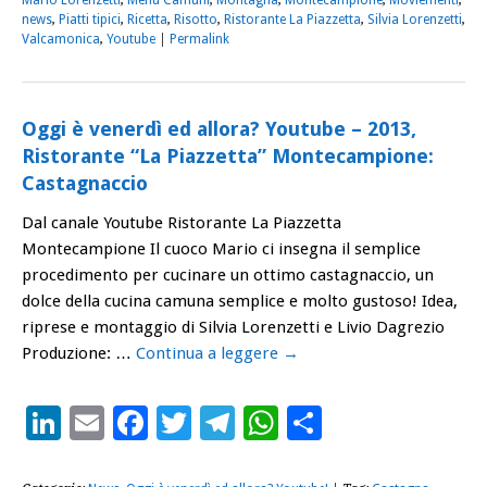
news
,
Piatti tipici
,
Ricetta
,
Risotto
,
Ristorante La Piazzetta
,
Silvia Lorenzetti
,
Valcamonica
,
Youtube
|
Permalink
Oggi è venerdì ed allora? Youtube – 2013,
Ristorante “La Piazzetta” Montecampione:
Castagnaccio
Dal canale Youtube Ristorante La Piazzetta
Montecampione Il cuoco Mario ci insegna il semplice
procedimento per cucinare un ottimo castagnaccio, un
dolce della cucina camuna semplice e molto gustoso! Idea,
riprese e montaggio di Silvia Lorenzetti e Livio Dagrezio
Produzione: …
Continua a leggere
→
LinkedIn
Email
Facebook
Twitter
Telegram
WhatsApp
Condividi