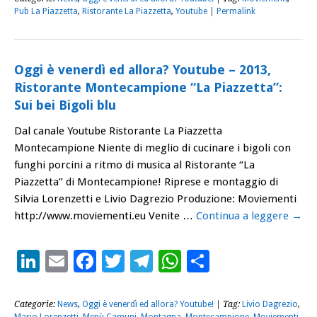
Pub La Piazzetta
,
Ristorante La Piazzetta
,
Youtube
|
Permalink
Oggi è venerdì ed allora? Youtube – 2013,
Ristorante Montecampione “La Piazzetta”:
Sui bei Bigoli blu
Dal canale Youtube Ristorante La Piazzetta
Montecampione Niente di meglio di cucinare i bigoli con
funghi porcini a ritmo di musica al Ristorante “La
Piazzetta” di Montecampione! Riprese e montaggio di
Silvia Lorenzetti e Livio Dagrezio Produzione: Moviementi
http://www.moviementi.eu Venite …
Continua a leggere
→
LinkedIn
Email
Facebook
Twitter
Telegram
WhatsApp
Condividi
Categorie:
News
,
Oggi è venerdì ed allora? Youtube!
| Tag:
Livio Dagrezio
,
Mario Lorenzetti
,
Menù Camuni
,
Montagna
,
Montecampione
,
Moviementi
,