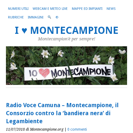
NUMERI UTILI
WEBCAM E METEO LIVE
MAPPE ED IMPIANTI
NEWS
RUBRICHE
IMMAGINI
©
I ♥ MONTECAMPIONE
Montecampion'è per sempre!
Radio Voce Camuna – Montecampione, il
Consorzio contro la ‘bandiera nera’ di
Legambiente
11/07/2018
di Montecampione.org
|
0 commenti