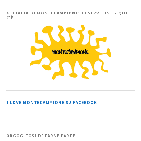
tutti
gli
Articoli
ATTIVITÀ DI MONTECAMPIONE: TI SERVE UN…? QUI
C’È!
I LOVE MONTECAMPIONE SU FACEBOOK
ORGOGLIOSI DI FARNE PARTE!