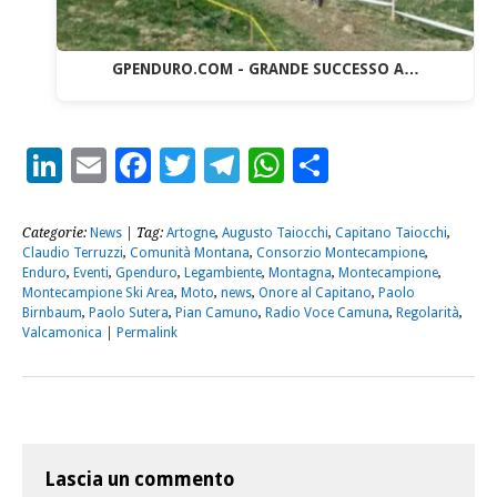
GPENDURO.COM - GRANDE SUCCESSO A…
LinkedIn
Email
Facebook
Twitter
Telegram
WhatsApp
Condividi
Categorie:
News
| Tag:
Artogne
,
Augusto Taiocchi
,
Capitano Taiocchi
,
Claudio Terruzzi
,
Comunità Montana
,
Consorzio Montecampione
,
Enduro
,
Eventi
,
Gpenduro
,
Legambiente
,
Montagna
,
Montecampione
,
Montecampione Ski Area
,
Moto
,
news
,
Onore al Capitano
,
Paolo
Birnbaum
,
Paolo Sutera
,
Pian Camuno
,
Radio Voce Camuna
,
Regolarità
,
Valcamonica
|
Permalink
Lascia un commento