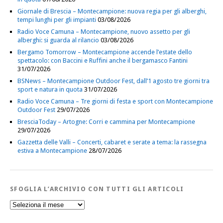
Giornale di Brescia – Montecampione: nuova regia per gli alberghi,
tempi lunghi per gli impianti
03/08/2026
Radio Voce Camuna – Montecampione, nuovo assetto per gli
alberghi: si guarda al rilancio
03/08/2026
Bergamo Tomorrow – Montecampione accende l’estate dello
spettacolo: con Baccini e Ruffini anche il bergamasco Fantini
31/07/2026
BSNews – Montecampione Outdoor Fest, dall’1 agosto tre giorni tra
sport e natura in quota
31/07/2026
Radio Voce Camuna – Tre giorni di festa e sport con Montecampione
Outdoor Fest
29/07/2026
BresciaToday – Artogne: Corri e cammina per Montecampione
29/07/2026
Gazzetta delle Valli – Concerti, cabaret e serate a tema: la rassegna
estiva a Montecampione
28/07/2026
SFOGLIA L’ARCHIVIO CON TUTTI GLI ARTICOLI
Sfoglia
l’Archivio
con