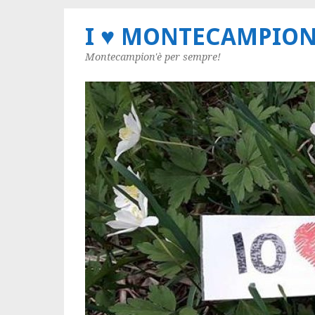
I ♥ MONTECAMPIO
Montecampion'è per sempre!