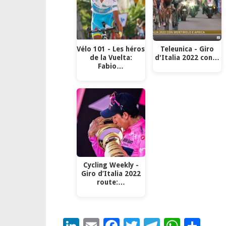
Vélo 101 - Les héros
Teleunica - Giro
de la Vuelta:
d'Italia 2022 con…
Fabio…
Cycling Weekly -
Giro d’Italia 2022
route:…
LinkedIn
Email
Facebook
Twitter
Telegra
What
Con