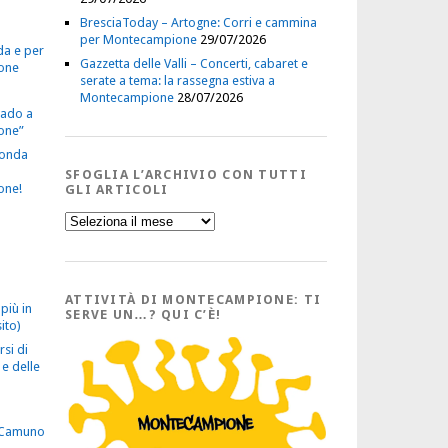
BresciaToday – Artogne: Corri e cammina
per Montecampione
29/07/2026
da e per
Gazzetta delle Valli – Concerti, cabaret e
one
serate a tema: la rassegna estiva a
Montecampione
28/07/2026
vado a
one”
econda
SFOGLIA L’ARCHIVIO CON TUTTI
one!
GLI ARTICOLI
Sfoglia
l’Archivio
con
tutti
gli
Articoli
ATTIVITÀ DI MONTECAMPIONE: TI
più in
SERVE UN…? QUI C’È!
ito)
rsi di
e delle
 Camuno