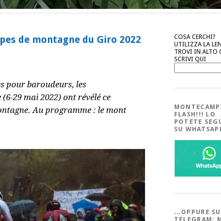
COSA CERCHI?
tapes de montagne du Giro 2022
UTILIZZA LA LE
TROVI IN ALTO
SCRIVI QUI
es pour baroudeurs, les
 (6-29 mai 2022) ont révélé ce
MONTECAMP
 montagne. Au programme : le mont
FLASH!!! LO
POTETE SEG
SU WHATSA
…OPPURE SU
TELEGRAM; 