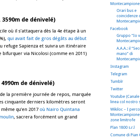
Montecampione
Orari bus e
coincidenze 
, 3590m de dénivelé)
Montecampi
Facebook
cile où il s’attaquera dès la 4e étape à un
Gruppo “Io 
 %),
qui avait fait de gros dégâts au début
Montecampi
au refuge Sapienza et suivra un itinéraire
A.A.A.: il “S
e bifurquer via Nicolosi (comme en 2011)
mano” di
Montecampi
Instagram
Telegram
Tumblr
, 4990m de dénivelé)
Twitter
 de la première journée de repos, marquée
Youtube (Canale 
es cinquante derniers kilomètres seront
linea col nostro s
la même qu’en 2017
où Nairo Quintana
Wikiloc – I perco
Montecampione 
umoulin
, sacrera forcément un grand
zone limitrofe
Plan 1800 s.r.l
Comune di Pian