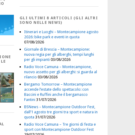
NO
GLI ULTIMI 8 ARTICOLI (GLI ALTRI
SONO NELLE NEWS)
Itinerari e Luoghi – Montecampione agosto
2026: bike park e eventi in quota
07/08/2026
Giornale di Brescia – Montecampione:
nuova regia per gli alberghi, tempi lunghi
IONE
per gli impianti
03/08/2026
 LE
Radio Voce Camuna – Montecampione,
nuovo assetto per gli alberghi: si guarda al
rilancio
03/08/2026
Bergamo Tomorrow – Montecampione
accende l’estate dello spettacolo: con
Baccini e Ruffini anche il bergamasco
Fantini
31/07/2026
BSNews – Montecampione Outdoor Fest,
dall’1 agosto tre giorni tra sport e natura in
quota
31/07/2026
AL
Radio Voce Camuna – Tre giorni di festa e
sport con Montecampione Outdoor Fest
29/07/2026