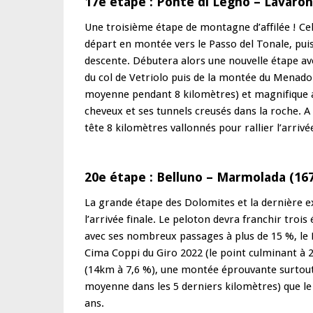
17e étape : Ponte di Legno – Lavaro
Une troisième étape de montagne d’affilée ! Cel
départ en montée vers le Passo del Tonale, pui
descente. Débutera alors une nouvelle étape ave
du col de Vetriolo puis de la montée du Menado
moyenne pendant 8 kilomètres) et magnifique a
cheveux et ses tunnels creusés dans la roche. A
tête 8 kilomètres vallonnés pour rallier l’arriv
20e étape : Belluno – Marmolada (16
La grande étape des Dolomites et la dernière exp
l’arrivée finale. Le peloton devra franchir troi
avec ses nombreux passages à plus de 15 %, le P
Cima Coppi
du Giro 2022 (le point culminant à 2
(14km à 7,6 %), une montée éprouvante surtout
moyenne dans les 5 derniers kilomètres) que le 
ans.