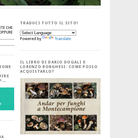
TRADUCI TUTTO IL SITO!
NTE CHE
 OPPURE
Powered by
Translate
Cerca
IL LIBRO DI DARIO DOGALI E
IONE
LORENZO BORGHESI: COME POSSO
ACQUISTARLO?
UIRE
PP…
MA,