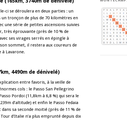
ne (165km, 3740m de dénivelé)
MONTECAMP
le-ci se déroulera en deux parties : un
s un tronçon de plus de 70 kilomètres en
c une série de petites ascensions suivies
r, très éprouvante (près de 10 % de
vec ses virages serrés en épingle à
 son sommet, il restera aux coureurs de
ée à Lavarone.
7km, 4490m de dénivelé)
lication entre favoris, à la veille de
s énormes cols : le Passo San Pellegrino
asso Pordoi (11,8km à 6,8 %) qui sera le
239m d’altitude) et enfin le Passo Fedaia
 dans sa seconde moitié (près de 11 % de
Tour d’Italie n’a plus emprunté depuis dix