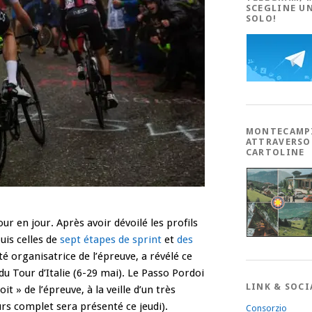
SCEGLINE U
SOLO!
MONTECAMP
ATTRAVERSO
CARTOLINE
ur en jour. Après avoir dévoilé les profils
uis celles de
sept étapes de sprint
et
des
té organisatrice de l’épreuve, a révélé ce
 Tour d’Italie (6-29 mai). Le Passo Pordoi
LINK & SOCI
it » de l’épreuve, à la veille d’un
très
s complet sera présenté ce jeudi).
Consorzio