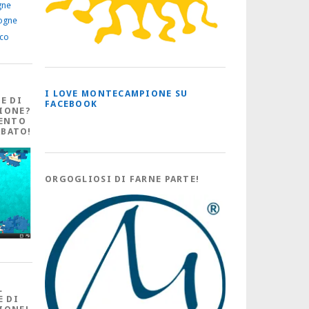
gne
ogne
ico
I LOVE MONTECAMPIONE SU
E DI
FACEBOOK
IONE?
ENTO
ABATO!
ORGOGLIOSI DI FARNE PARTE!
L
E DI