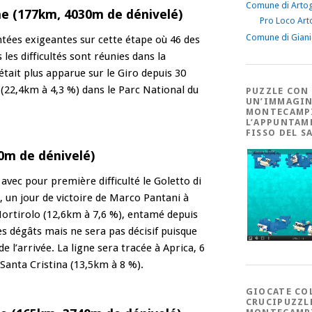
Comune di Arto
ne (177km, 4030m de dénivelé)
Pro Loco Art
Comune di Gian
ntées exigeantes sur cette étape où 46 des
es difficultés sont réunies dans la
’était plus apparue sur le Giro depuis 30
(22,4km à 4,3 %) dans le Parc National du
PUZZLE CON
UN’IMMAGIN
MONTECAMP
L’APPUNTAM
FISSO DEL S
40m de dénivelé)
avec pour première difficulté le Goletto di
 un jour de victoire de Marco Pantani à
Mortirolo (12,6km à 7,6 %), entamé depuis
 dégâts mais ne sera pas décisif puisque
 l’arrivée. La ligne sera tracée à Aprica, 6
anta Cristina (13,5km à 8 %).
GIOCATE CO
CRUCIPUZZL